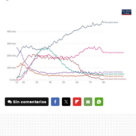
Sin comentarios
FACEBOOK
TWITTER
FLIPBOARD
E-
WHATSAPP
MAIL