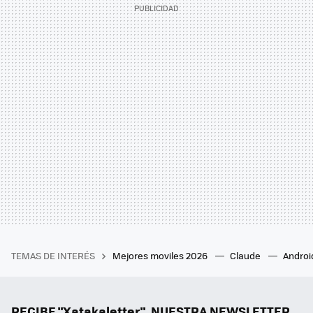
TEMAS DE INTERÉS
Mejores moviles 2026
Claude
Androi
RECIBE "Xatakaletter", NUESTRA NEWSLETTER