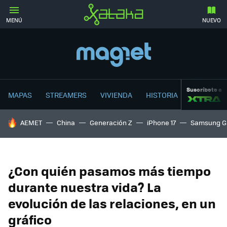
MENÚ
NUEVO
Suscríbete a
MAPAS
STREAMERS
VIVIENDA
HISTORIA
HOY SE HABLA DE
AEMET
China
Generación Z
iPhone 17
Samsung G
¿Con quién pasamos más tiempo
durante nuestra vida? La
evolución de las relaciones, en un
gráfico