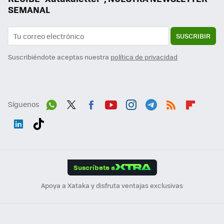
SEMANAL
SUSCRIBIR
Suscribiéndote aceptas nuestra
política de privacidad
Síguenos
Wh
Twit
Fac
You
Inst
Tele
RSS
Flip
ats
ter
ebo
tub
agr
gra
boa
Link
Tikt
App
ok
e
am
m
rd
edI
ok
Suscríbete a
n
Apoya a Xataka y disfruta ventajas exclusivas