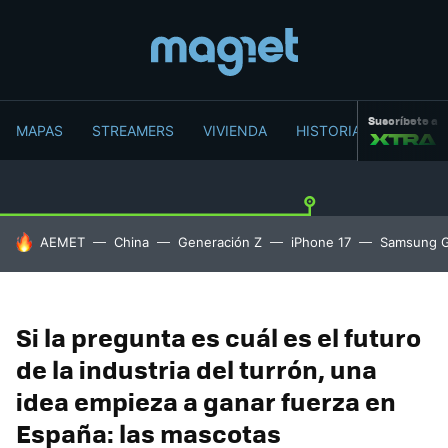
Suscríbete a
MAPAS
STREAMERS
VIVIENDA
HISTORIA
HOY SE HABLA DE
AEMET
China
Generación Z
iPhone 17
Samsung G
Si la pregunta es cuál es el futuro
de la industria del turrón, una
idea empieza a ganar fuerza en
España: las mascotas