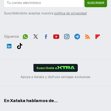
SUSCRIBIR
Suscribiéndote aceptas nuestra
política de privacidad
Síguenos
Wh
Twit
Fac
You
Inst
Tele
RSS
Flip
ats
ter
ebo
tub
agr
gra
boa
Link
Tikt
App
ok
e
am
m
rd
edIn
ok
Suscríbete a
Apoya a Xataka y disfruta ventajas exclusivas
En Xataka hablamos de...