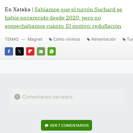
En Xataka |
Sabíamos que el turrón Suchard se
había encarecido desde 2020, pero no
sospechábamos cuánto. El motivo: reduflación
TEMAS
Magnet
Cómo vivimos
Alimentación
Tur
FACEBOOK
TWITTER
FLIPBOARD
E-
WHATSAPP
MAIL
Comentarios cerrados
VER
7 COMENTARIOS