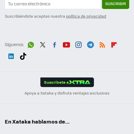
SUSCRIBIR
Suscribiéndote aceptas nuestra
política de privacidad
Síguenos
Wh
Twit
Fac
You
Inst
Tele
RSS
Flip
ats
ter
ebo
tub
agr
gra
boa
Link
Tikt
App
ok
e
am
m
rd
edI
ok
Suscríbete a
n
Apoya a Xataka y disfruta ventajas exclusivas
En Xataka hablamos de...