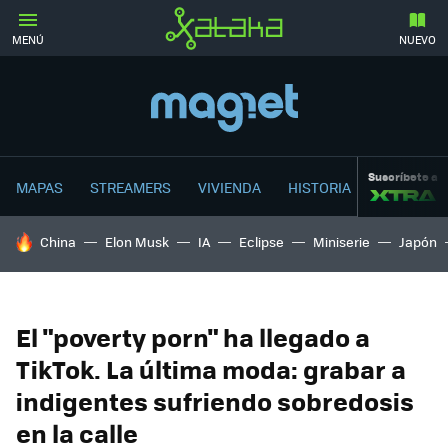
MENÚ
NUEVO
Suscríbete a
MAPAS
STREAMERS
VIVIENDA
HISTORIA
HOY SE HABLA DE
China
Elon Musk
IA
Eclipse
Miniserie
Japón
El "poverty porn" ha llegado a
TikTok. La última moda: grabar a
indigentes sufriendo sobredosis
en la calle