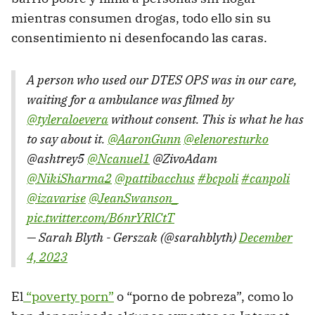
mientras consumen drogas, todo ello sin su
consentimiento ni desenfocando las caras.
A person who used our DTES OPS was in our care,
waiting for a ambulance was filmed by
@tyleraloevera
without consent. This is what he has
to say about it.
@AaronGunn
@elenoresturko
@ashtrey5
@Ncanuel1
@ZivoAdam
@NikiSharma2
@pattibacchus
#bcpoli
#canpoli
@izavarise
@JeanSwanson_
pic.twitter.com/B6nrYRlCtT
— Sarah Blyth - Gerszak (@sarahblyth)
December
4, 2023
El
“poverty porn”
o “porno de pobreza”, como lo