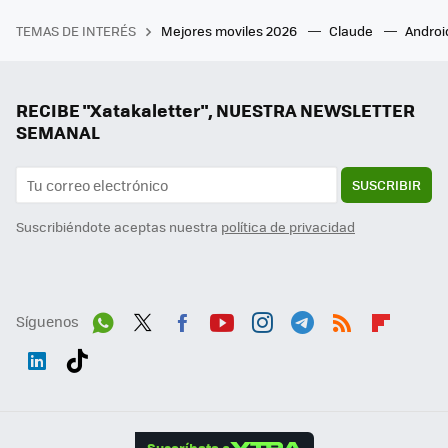
TEMAS DE INTERÉS
Mejores moviles 2026
Claude
Androi
RECIBE "Xatakaletter", NUESTRA NEWSLETTER
SEMANAL
SUSCRIBIR
Suscribiéndote aceptas nuestra
política de privacidad
Síguenos
Wh
Twit
Fac
You
Inst
Tele
RSS
Flip
ats
ter
ebo
tub
agr
gra
boa
Link
Tikt
App
ok
e
am
m
rd
edI
ok
Suscríbete a