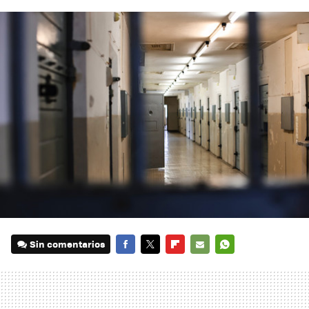
Sin comentarios
FACEBOOK
TWITTER
FLIPBOARD
E-
WHATSAPP
MAIL