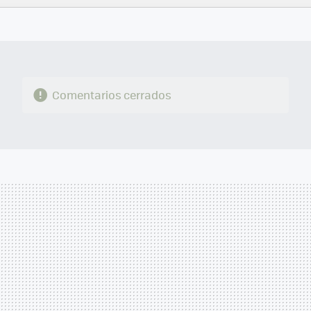
FACEBOOK
TWITTER
FLIPBOARD
E-
WHATSAPP
MAIL
Comentarios cerrados