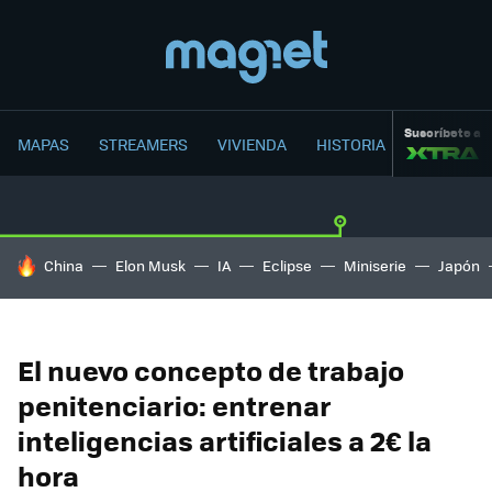
Suscríbete a
MAPAS
STREAMERS
VIVIENDA
HISTORIA
HOY SE HABLA DE
China
Elon Musk
IA
Eclipse
Miniserie
Japón
El nuevo concepto de trabajo
penitenciario: entrenar
inteligencias artificiales a 2€ la
hora