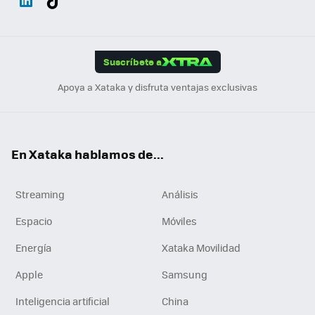
ats
ter
ebo
tub
agr
gra
boa
Link
Tikt
App
ok
e
am
m
rd
edI
ok
Suscríbete a
n
Apoya a Xataka y disfruta ventajas exclusivas
En Xataka hablamos de...
Streaming
Análisis
Espacio
Móviles
Energía
Xataka Movilidad
Apple
Samsung
Inteligencia artificial
China