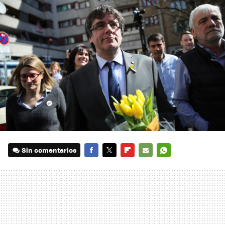
Sin comentarios
FACEBOOK
TWITTER
FLIPBOARD
E-
WHATSAPP
MAIL