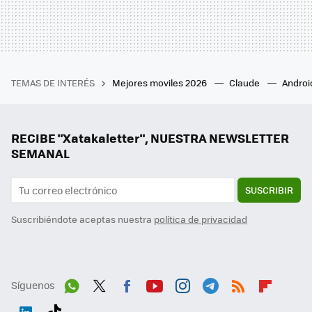
TEMAS DE INTERÉS
Mejores moviles 2026
Claude
Androi
RECIBE "Xatakaletter", NUESTRA NEWSLETTER
SEMANAL
SUSCRIBIR
Suscribiéndote aceptas nuestra
política de privacidad
Síguenos
Wh
Twit
Fac
You
Inst
Tele
RSS
Flip