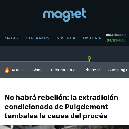
Suscríbete a
MAPAS
STREAMERS
VIVIENDA
HISTORIA
HOY SE HABLA DE
AEMET
China
Generación Z
iPhone 17
Samsung G
No habrá rebelión: la extradición
condicionada de Puigdemont
tambalea la causa del procés