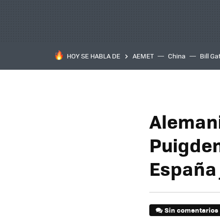
HOY SE HABLA DE
AEMET
China
Bill Ga
Alemani
Puigdem
España 
Sin comentarios