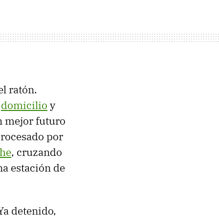
l ratón.
o
domicilio
y
n mejor futuro
 procesado por
he
, cruzando
a estación de
Ya detenido,