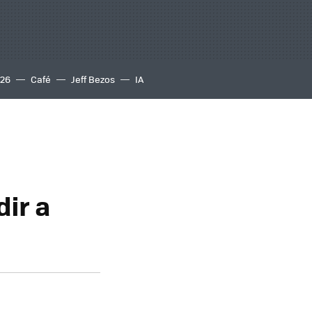
S26
Café
Jeff Bezos
IA
ir a