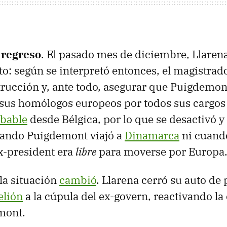
 regreso
. El pasado mes de diciembre, Llaren
to: según se interpretó entonces, el magistra
nstrucción y, ante todo, asegurar que Puigdemon
sus homólogos europeos por todos sus cargos
bable
desde Bélgica, por lo que se desactivó y
uando Puigdemont viajó a
Dinamarca
ni cuando
ex-president era
libre
para moverse por Europa
 la situación
cambió
. Llarena cerró su auto d
elión
a la cúpula del ex-govern, reactivando l
mont.