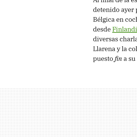
detenido ayer 
Bélgica en coc
desde
Finland
diversas charl
Llarena y la c
puesto
fin
a su 