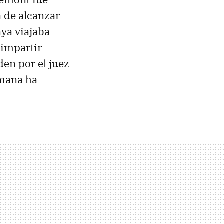
 de alcanzar
nya viajaba
 impartir
den por el juez
emana ha