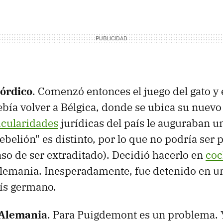
nórdico
. Comenzó entonces el juego del gato y e
ía volver a Bélgica, donde se ubica su nuev
icularidades
jurídicas del país le auguraban u
rebelión" es distinto, por lo que no podría ser
so de ser extraditado). Decidió hacerlo en
coc
lemania. Inesperadamente, fue detenido en un
aís germano.
 Alemania
. Para Puigdemont es un problema. 