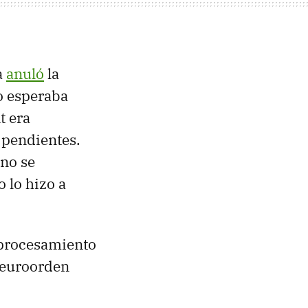
a
anuló
la
do esperaba
t era
 pendientes.
 no se
 lo hizo a
.
e procesamiento
a euroorden