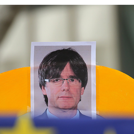
FACEBOOK
TWITTER
FLIPBOARD
E-
MAIL