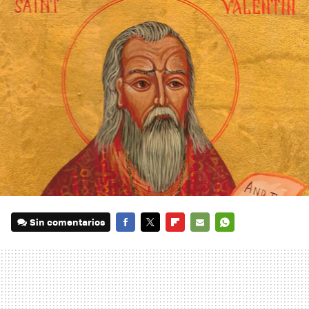
Sin comentarios
FACEBOOK
TWITTER
FLIPBOARD
E-
WHATSAPP
MAIL