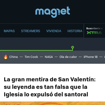
Suscríbete a
MAPAS
STREAMERS
VIVIENDA
HISTORIA
HOY SE HABLA DE
China
Tim Cook
NASA
Ola de calor
iPhone 18
La gran mentira de San Valentín:
su leyenda es tan falsa que la
Iglesia lo expulsó del santoral