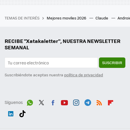
TEMAS DE INTERÉS
Mejores moviles 2026
Claude
Androi
RECIBE "Xatakaletter", NUESTRA NEWSLETTER
SEMANAL
SUSCRIBIR
Suscribiéndote aceptas nuestra
política de privacidad
Síguenos
Wh
Twit
Fac
You
Inst
Tele
RSS
Flip
ats
ter
ebo
tub
agr
gra
boa
Link
Tikt
App
ok
e
am
m
rd