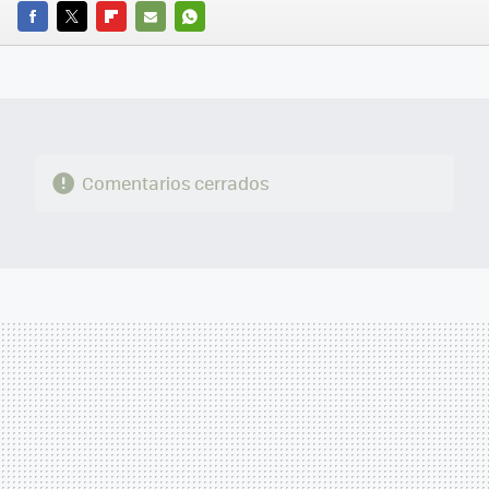
FACEBOOK
TWITTER
FLIPBOARD
E-
WHATSAPP
MAIL
Comentarios cerrados