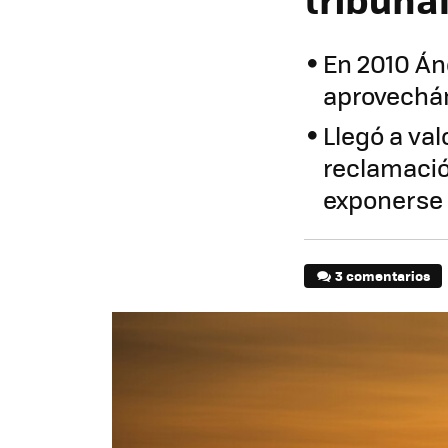
En 2010 Án
aprovechán
Llegó a val
reclamació
exponerse 
3 comentarios