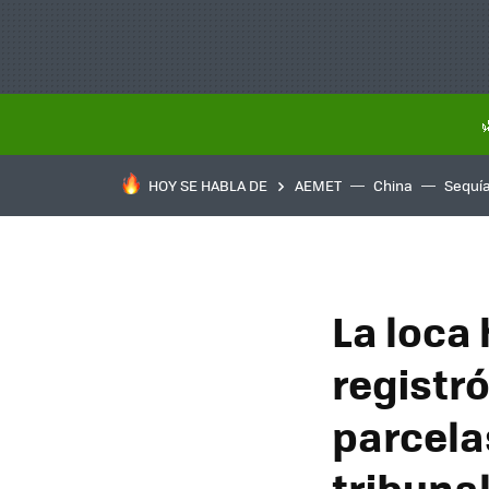
HOY SE HABLA DE
AEMET
China
Sequí
La loca 
registró
parcelas
tribuna