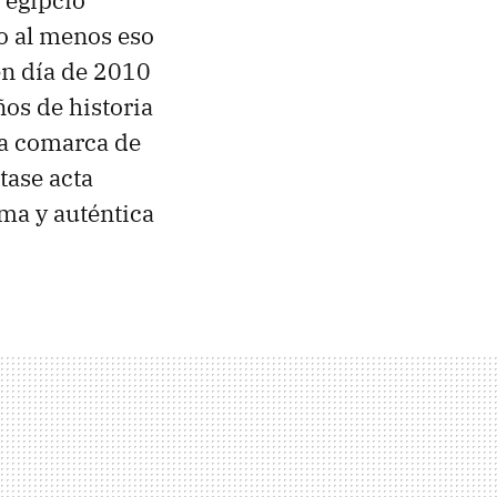
—o al menos eso
en día de 2010
os de historia
la comarca de
tase acta
tima y auténtica