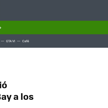
GTA VI
Café
ió
Bay a los