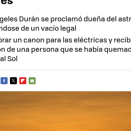
geles Durán se proclamó dueña del astr
dose de un vacío legal
orar un canon para las eléctricas y reci
n de una persona que se había quemad
al Sol
FACEBOOK
TWITTER
FLIPBOARD
E-
MAIL