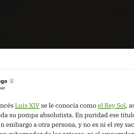
ego
net
ancés
Luis XIV
se le conocía como
el Rey Sol
, a
da su pompa absolutista. En puridad ese título
n embargo a otra persona, y no es ni el rey sa
ran gobernador de los aztecas, ni el emperador