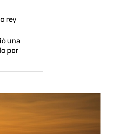
o rey
bió una
o por