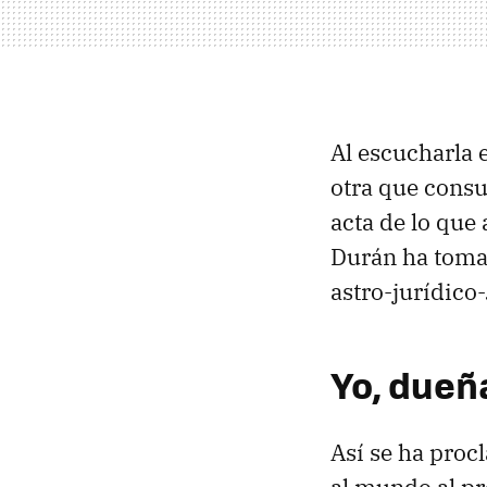
Al escucharla 
otra que consu
acta de lo que
Durán ha tomad
astro-jurídico-
Yo, dueña
Así se ha proc
al mundo al pr