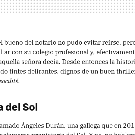
el bueno del notario no pudo evitar reírse, per
ltar con su colegio profesional y, efectivament
 aquella señora decía. Desde entonces la histor
o tintes delirantes, dignos de un buen thrille
socilité
.
 del Sol
lamado Ángeles Durán, una gallega que en 20
oclamarse propietaria del Sol. Y no, no habla