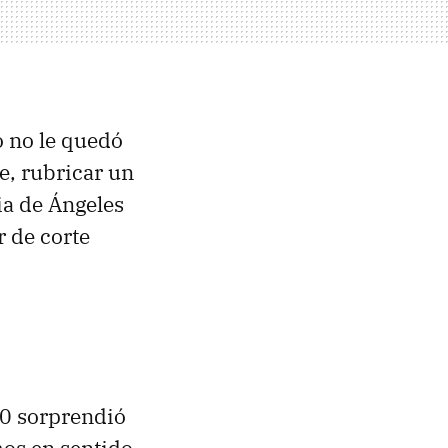
o no le quedó
e, rubricar un
ia de Ángeles
r de corte
10 sorprendió
mos en sentido