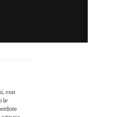
sí, con
 le
cerdote
 egipcio