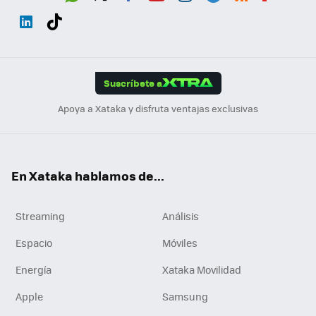
Wh
Twit
Fac
You
Inst
Tele
RSS
Flip
ats
ter
ebo
tub
agr
gra
boa
Link
Tikt
App
ok
e
am
m
rd
edI
ok
Suscríbete a
n
Apoya a Xataka y disfruta ventajas exclusivas
En Xataka hablamos de...
Streaming
Análisis
Espacio
Móviles
Energía
Xataka Movilidad
Apple
Samsung