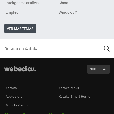
Inteligencia artificial
China
Empleo
Windows 11
VER MÁS TEMAS
BUSCA
SUBIR
Xataka
Xataka Móvil
Applesfera
Xataka Smart Home
Mundo Xiaomi