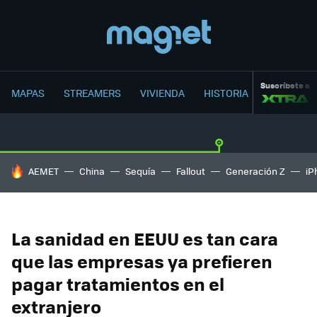
Suscríbete a
MAPAS
STREAMERS
VIVIENDA
HISTORIA
HOY SE HABLA DE
AEMET
China
Sequía
Fallout
Generación Z
iP
La sanidad en EEUU es tan cara
que las empresas ya prefieren
pagar tratamientos en el
extranjero