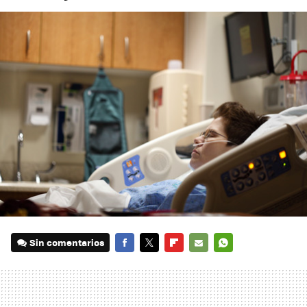
Sin comentarios
FACEBOOK
TWITTER
FLIPBOARD
E-
WHATSAPP
MAIL