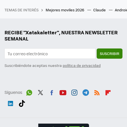
TEMAS DE INTERÉS
Mejores moviles 2026
Claude
Androi
RECIBE "Xatakaletter", NUESTRA NEWSLETTER
SEMANAL
SUSCRIBIR
Suscribiéndote aceptas nuestra
política de privacidad
Síguenos
Wh
Twit
Fac
You
Inst
Tele
RSS
Flip
ats
ter
ebo
tub
agr
gra
boa
Link
Tikt
App
ok
e
am
m
rd
edI
ok