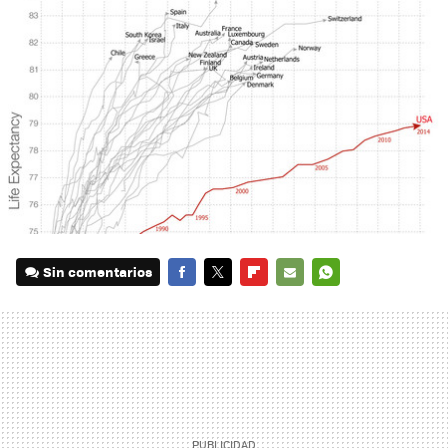
Sin comentarios
FACEBOOK
TWITTER
FLIPBOARD
E-
WHATSAPP
MAIL