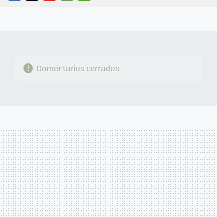
FACEBOOK
TWITTER
FLIPBOARD
E-
WHATSAPP
MAIL
Comentarios cerrados