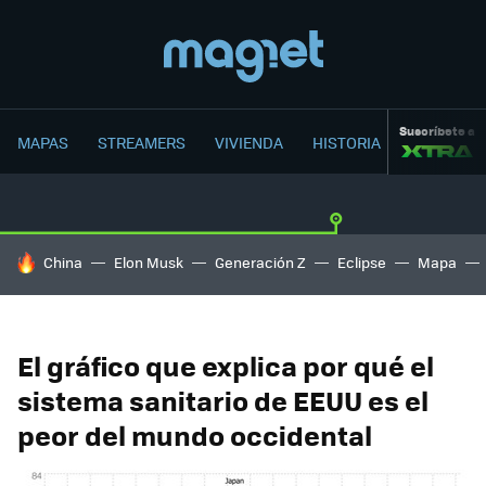
Suscríbete a
MAPAS
STREAMERS
VIVIENDA
HISTORIA
HOY SE HABLA DE
China
Elon Musk
Generación Z
Eclipse
Mapa
El gráfico que explica por qué el
sistema sanitario de EEUU es el
peor del mundo occidental