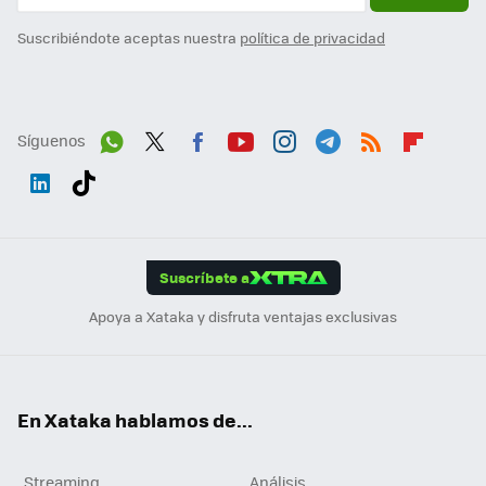
Suscribiéndote aceptas nuestra
política de privacidad
Síguenos
Wh
Twit
Fac
You
Inst
Tele
RSS
Flip
ats
ter
ebo
tub
agr
gra
boa
Link
Tikt
App
ok
e
am
m
rd
edI
ok
Suscríbete a
n
Apoya a Xataka y disfruta ventajas exclusivas
En Xataka hablamos de...
Streaming
Análisis