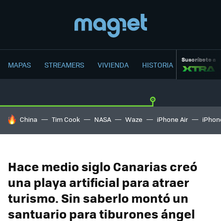
Suscríbete a
MAPAS
STREAMERS
VIVIENDA
HISTORIA
HOY SE HABLA DE
China
Tim Cook
NASA
Waze
iPhone Air
iPhone
Hace medio siglo Canarias creó
una playa artificial para atraer
turismo. Sin saberlo montó un
santuario para tiburones ángel