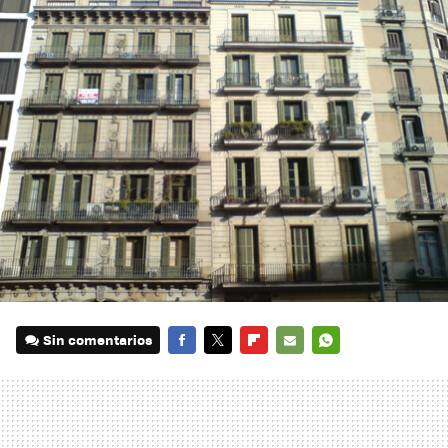
Sin comentarios
FACEBOOK
TWITTER
FLIPBOARD
E-
WHATSAPP
MAIL