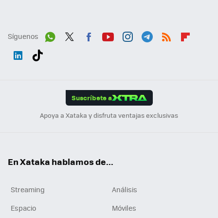
Síguenos
Wh
Twit
Fac
You
Inst
Tele
RSS
Flip
ats
ter
ebo
tub
agr
gra
boa
Link
Tikt
App
ok
e
am
m
rd
edI
ok
Suscríbete a
n
Apoya a Xataka y disfruta ventajas exclusivas
En Xataka hablamos de...
Streaming
Análisis
Espacio
Móviles