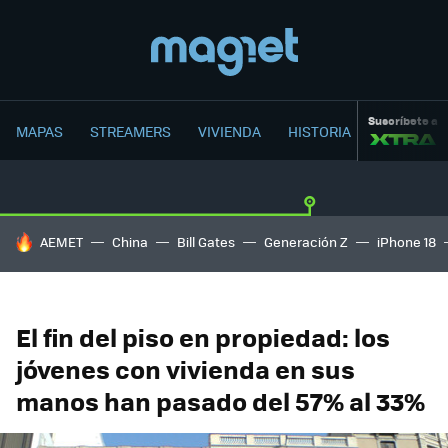
Suscríbete a
MAPAS
STREAMERS
VIVIENDA
HISTORIA
HOY SE HABLA DE
AEMET
China
Bill Gates
Generación Z
iPhone 18
El fin del piso en propiedad: los
jóvenes con vivienda en sus
manos han pasado del 57% al 33%