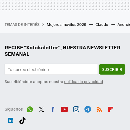
TEMAS DE INTERÉS
Mejores moviles 2026
Claude
Androi
RECIBE "Xatakaletter", NUESTRA NEWSLETTER
SEMANAL
SUSCRIBIR
Suscribiéndote aceptas nuestra
política de privacidad
Síguenos
Wh
Twit
Fac
You
Inst
Tele
RSS
Flip
ats
ter
ebo
tub
agr
gra
boa
Link
Tikt