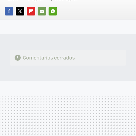
FACEBOOK
TWITTER
FLIPBOARD
E-
WHATSAPP
MAIL
Comentarios cerrados