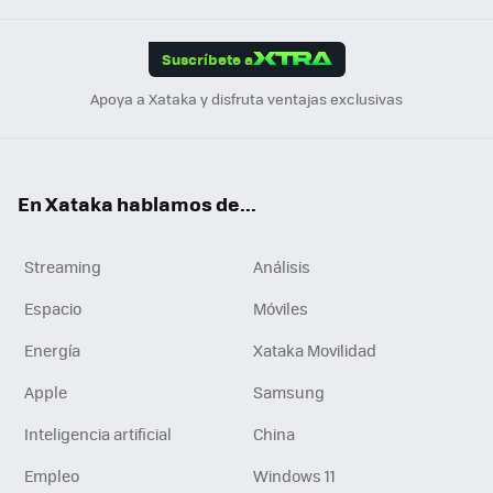
App
ok
e
am
m
rd
edI
ok
Suscríbete a
n
Apoya a Xataka y disfruta ventajas exclusivas
En Xataka hablamos de...
Streaming
Análisis
Espacio
Móviles
Energía
Xataka Movilidad
Apple
Samsung
Inteligencia artificial
China
Empleo
Windows 11