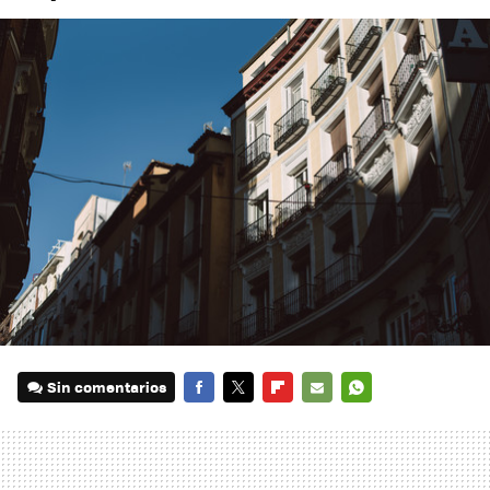
Sin comentarios
FACEBOOK
TWITTER
FLIPBOARD
E-
WHATSAPP
MAIL