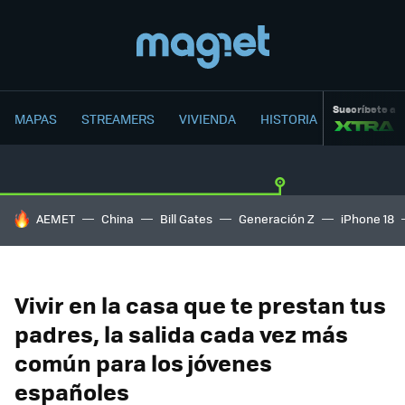
Suscríbete a
MAPAS
STREAMERS
VIVIENDA
HISTORIA
HOY SE HABLA DE
AEMET
China
Bill Gates
Generación Z
iPhone 18
Vivir en la casa que te prestan tus
padres, la salida cada vez más
común para los jóvenes
españoles