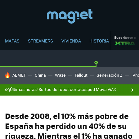
Suscríbete a
MAPAS
STREAMERS
VIVIENDA
HISTORIA
HOY SE HABLA DE
AEMET
China
Waze
Fallout
Generación Z
iPh
🌿¡Últimas horas! Sorteo de robot cortacésped Mova ViAX
Desde 2008, el 10% más pobre de
España ha perdido un 40% de su
riqueza. Mientras el 1% ha ganado