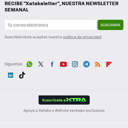
RECIBE "Xatakaletter", NUESTRA NEWSLETTER
SEMANAL
SUSCRIBIR
Suscribiéndote aceptas nuestra
política de privacidad
Síguenos
Wh
Twit
Fac
You
Inst
Tele
RSS
Flip
ats
ter
ebo
tub
agr
gra
boa
Link
Tikt
App
ok
e
am
m
rd
edI
ok
Suscríbete a
n
Apoya a Xataka y disfruta ventajas exclusivas