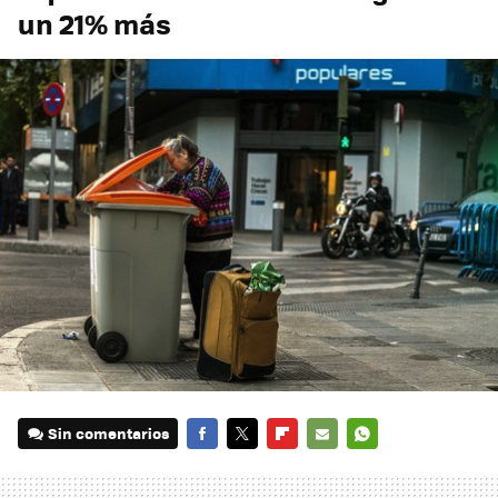
un 21% más
Sin comentarios
FACEBOOK
TWITTER
FLIPBOARD
E-
WHATSAPP
MAIL