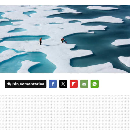
Sin comentarios
FACEBOOK
TWITTER
FLIPBOARD
E-
WHATSAPP
MAIL