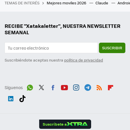
TEMAS DE INTERÉS
Mejores moviles 2026
Claude
Androi
RECIBE "Xatakaletter", NUESTRA NEWSLETTER
SEMANAL
SUSCRIBIR
Suscribiéndote aceptas nuestra
política de privacidad
Síguenos
Wh
Twit
Fac
You
Inst
Tele
RSS
Flip
ats
ter
ebo
tub
agr
gra
boa
Link
Tikt
App
ok
e
am
m
rd
edI
ok
Suscríbete a
n