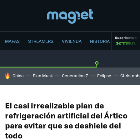
Suscríbete a
MAPAS
STREAMERS
VIVIENDA
HISTORIA
HOY SE HABLA DE
China
Elon Musk
Generación Z
Eclipse
Christoph
El casi irrealizable plan de
refrigeración artificial del Ártico
para evitar que se deshiele del
todo