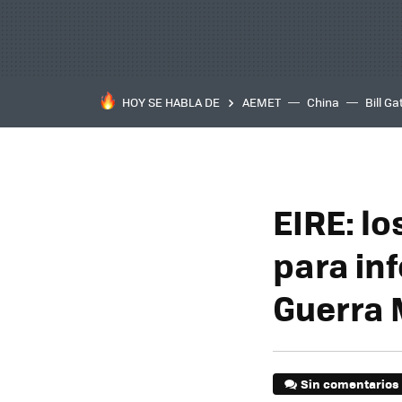
HOY SE HABLA DE
AEMET
China
Bill Ga
EIRE: lo
para in
Guerra 
Sin comentarios