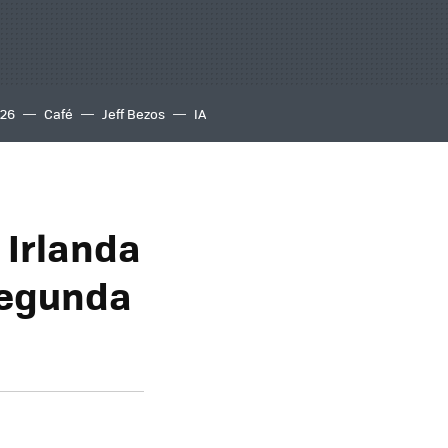
S26
Café
Jeff Bezos
IA
 Irlanda
 Segunda