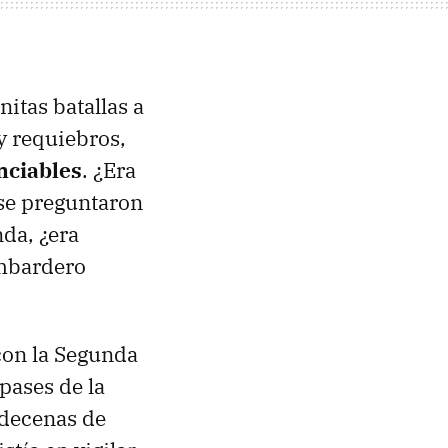
itas batallas a
y requiebros,
nciables
. ¿Era
 se preguntaron
nda, ¿era
ombardero
con la Segunda
pases de la
 decenas de