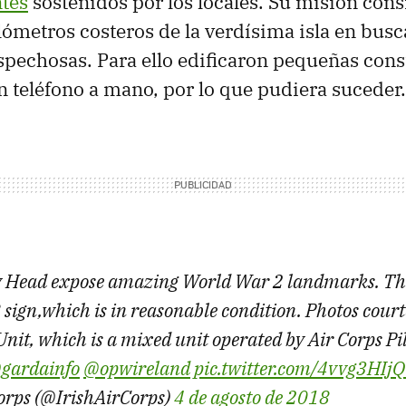
ntes
sostenidos por los locales. Su misión consi
ilómetros costeros de la verdísima isla en busc
spechosas. Para ello edificaron pequeñas con
 teléfono a mano, por lo que pudiera suceder.
y Head expose amazing World War 2 landmarks. The
8 sign,which is in reasonable condition. Photos cour
Unit, which is a mixed unit operated by Air Corps P
gardainfo
@opwireland
pic.twitter.com/4vvg3HIjQ
Corps (@IrishAirCorps)
4 de agosto de 2018