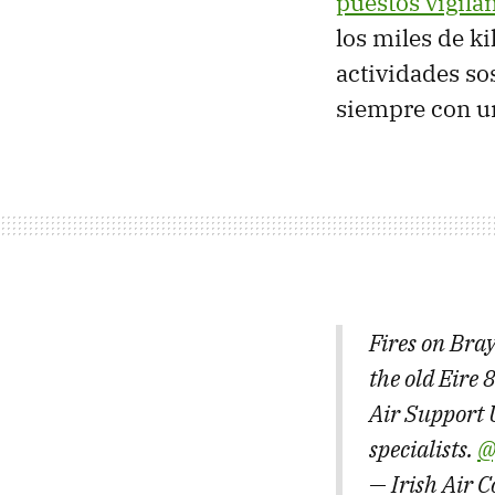
puestos vigila
los miles de k
actividades so
siempre con un
Fires on Bra
the old Eire 
Air Support 
specialists.
@
— Irish Air 