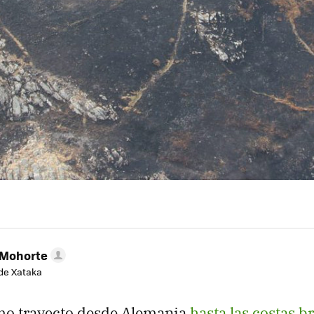
 Mohorte
de Xataka
imo trayecto desde Alemania
hasta las costas b