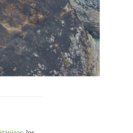
ritánicas
, los