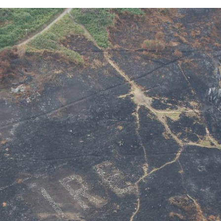
FACEBOOK
TWITTER
FLIPBOARD
E-
MAIL