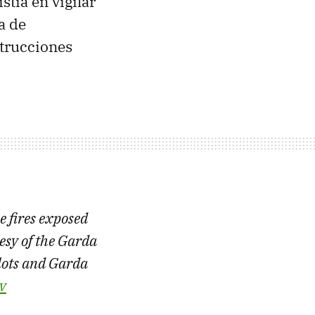
stía en vigilar
a de
strucciones
 fires exposed
tesy of the Garda
ilots and Garda
v