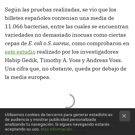
Según las pruebas realizadas, se vio que los
billetes españoles contenían una media de
11.066 bacterias, entre las cuales se encuentran
variedades no demasiado inocuas como ciertas
cepas de
E. coli
o
S. aureus
, como comprobaron en
este estudio
realizado por los investigadores
Habip Gedik, Timothy A. Voss y Andreas Voss.
Una cifra que, no obstante, queda por debajo de
la media europea.
Utilizamos cookies de terceros para generar estadísticas
de audiencia y mostrar publicidad personalizada
analizando tu navegación. Si sigues navegando estarás
Nº de bacterias por billete de los países europeos
aceptando su uso.
Más información
Create column charts