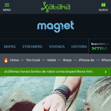
MENÚ
NUEVO
Suscríbete a
MAPAS
STREAMERS
VIVIENDA
HISTORIA
HOY SE HABLA DE
China
Tim Cook
NASA
Waze
iPhone Air
iPhone
🌿¡Últimas horas! Sorteo de robot cortacésped Mova ViAX