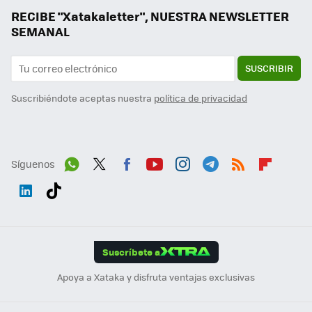
RECIBE "Xatakaletter", NUESTRA NEWSLETTER
SEMANAL
SUSCRIBIR
Suscribiéndote aceptas nuestra
política de privacidad
Síguenos
Wh
Twit
Fac
You
Inst
Tele
RSS
Flip
ats
ter
ebo
tub
agr
gra
boa
Link
Tikt
App
ok
e
am
m
rd
edI
ok
Suscríbete a
n
Apoya a Xataka y disfruta ventajas exclusivas