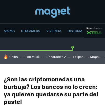
Suscríbete a
MAPAS
STREAMERS
VIVIENDA
HISTORIA
HOY SE HABLA DE
China
Elon Musk
Generación Z
Eclipse
Mapa
¿Son las criptomonedas una
burbuja? Los bancos no lo creen:
ya quieren quedarse su parte del
pastel