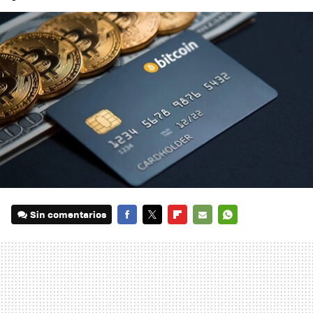
Sin comentarios
FACEBOOK
TWITTER
FLIPBOARD
E-
WHATSAPP
MAIL