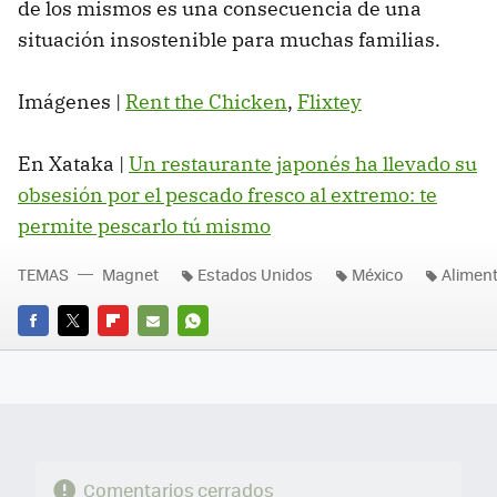
de los mismos es una consecuencia de una
situación insostenible para muchas familias.
Imágenes |
Rent the Chicken
,
Flixtey
En Xataka |
Un restaurante japonés ha llevado su
obsesión por el pescado fresco al extremo: te
permite pescarlo tú mismo
TEMAS
Magnet
Estados Unidos
México
Alimen
FACEBOOK
TWITTER
FLIPBOARD
E-
WHATSAPP
MAIL
Comentarios cerrados