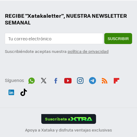
RECIBE "Xatakaletter", NUESTRA NEWSLETTER
SEMANAL
SUSCRIBIR
Suscribiéndote aceptas nuestra
política de privacidad
Síguenos
Wh
Twit
Fac
You
Inst
Tele
RSS
Flip
ats
ter
ebo
tub
agr
gra
boa
Link
Tikt
App
ok
e
am
m
rd
edI
ok
Suscríbete a
n
Apoya a Xataka y disfruta ventajas exclusivas