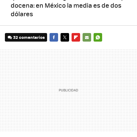
docena: en México la media es de dos
dólares
32 comentarios
FACEBOOK
TWITTER
FLIPBOARD
E-
WHATSAPP
MAIL