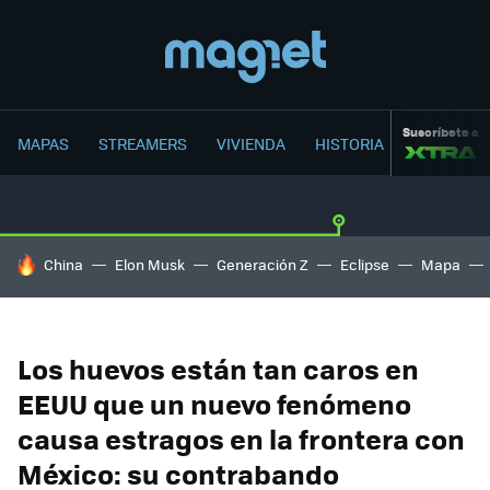
Suscríbete a
MAPAS
STREAMERS
VIVIENDA
HISTORIA
HOY SE HABLA DE
China
Elon Musk
Generación Z
Eclipse
Mapa
Los huevos están tan caros en
EEUU que un nuevo fenómeno
causa estragos en la frontera con
México: su contrabando