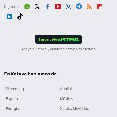
Síguenos
Wh
Twit
Fac
You
Inst
Tele
RSS
Flip
ats
ter
ebo
tub
agr
gra
boa
Link
Tikt
App
ok
e
am
m
rd
edI
ok
Suscríbete a
n
Apoya a Xataka y disfruta ventajas exclusivas
En Xataka hablamos de...
Streaming
Análisis
Espacio
Móviles
Energía
Xataka Movilidad