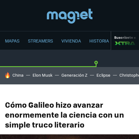
Suscríbete a
MAPAS
STREAMERS
VIVIENDA
HISTORIA
HOY SE HABLA DE
China
Elon Musk
Generación Z
Eclipse
Christoph
Cómo Galileo hizo avanzar
enormemente la ciencia con un
simple truco literario