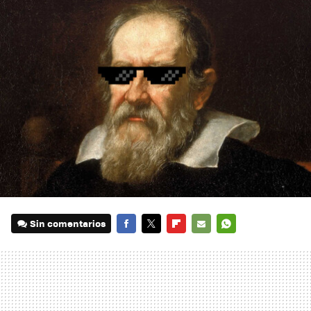
Sin comentarios
FACEBOOK
TWITTER
FLIPBOARD
E-
WHATSAPP
MAIL