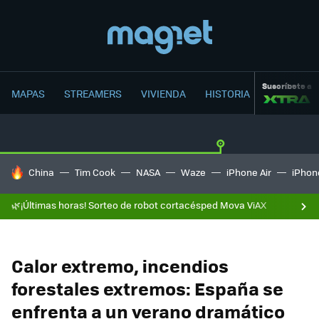
Suscríbete a
MAPAS
STREAMERS
VIVIENDA
HISTORIA
HOY SE HABLA DE
China
Tim Cook
NASA
Waze
iPhone Air
iPhone
🌿¡Últimas horas! Sorteo de robot cortacésped Mova ViAX
Calor extremo, incendios
forestales extremos: España se
enfrenta a un verano dramático