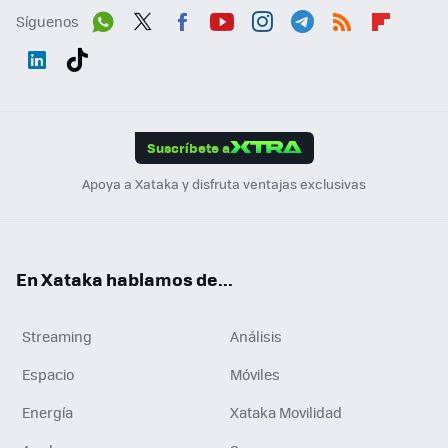
Síguenos
Wh
Twit
Fac
You
Inst
Tele
RSS
Flip
ats
ter
ebo
tub
agr
gra
boa
Link
Tikt
App
ok
e
am
m
rd
edI
ok
Suscríbete a
n
Apoya a Xataka y disfruta ventajas exclusivas
En Xataka hablamos de...
Streaming
Análisis
Espacio
Móviles
Energía
Xataka Movilidad