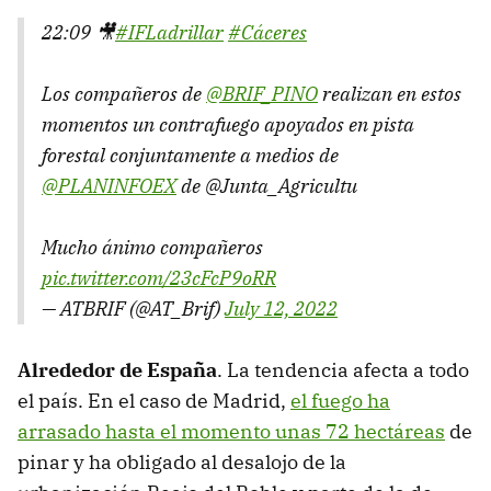
22:09 🎥
#IFLadrillar
#Cáceres
Los compañeros de
@BRIF_PINO
realizan en estos
momentos un contrafuego apoyados en pista
forestal conjuntamente a medios de
@PLANINFOEX
de @Junta_Agricultu
Mucho ánimo compañeros
pic.twitter.com/23cFcP9oRR
— ATBRIF (@AT_Brif)
July 12, 2022
Alrededor de España
. La tendencia afecta a todo
el país. En el caso de Madrid,
el fuego ha
arrasado hasta el momento unas 72 hectáreas
de
pinar y ha obligado al desalojo de la