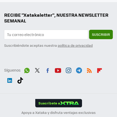
RECIBE "Xatakaletter", NUESTRA NEWSLETTER
SEMANAL
SUSCRIBIR
Suscribiéndote aceptas nuestra
política de privacidad
Síguenos
Wh
Twit
Fac
You
Inst
Tele
RSS
Flip
ats
ter
ebo
tub
agr
gra
boa
Link
Tikt
App
ok
e
am
m
rd
edI
ok
Suscríbete a
n
Apoya a Xataka y disfruta ventajas exclusivas