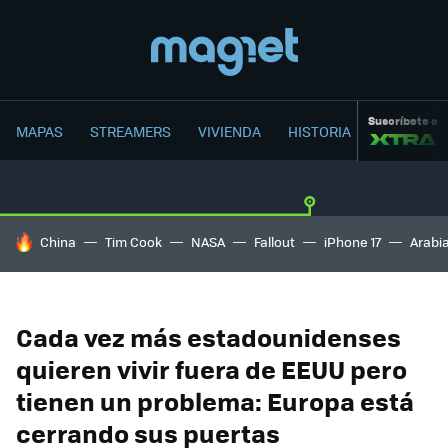
Suscríbete a
MAPAS
STREAMERS
VIVIENDA
HISTORIA
HOY SE HABLA DE
China
Tim Cook
NASA
Fallout
iPhone 17
Arabi
Cada vez más estadounidenses
quieren vivir fuera de EEUU pero
tienen un problema: Europa está
cerrando sus puertas