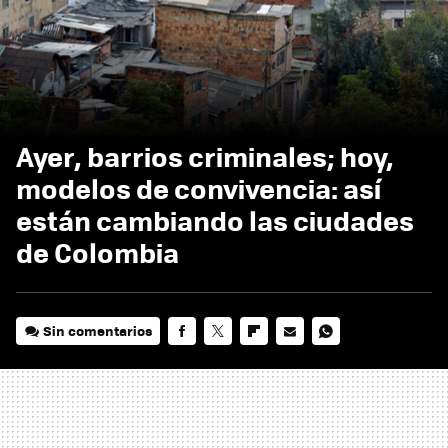
Ayer, barrios criminales; hoy,
modelos de convivencia: así
están cambiando las ciudades
de Colombia
Sin comentarios
FACEBOOK
TWITTER
FLIPBOARD
E-
WHATSAPP
MAIL