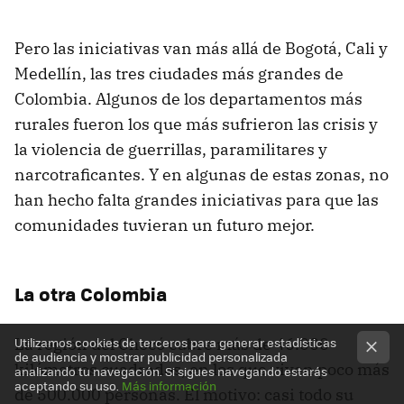
Pero las iniciativas van más allá de Bogotá, Cali y
Medellín, las tres ciudades más grandes de
Colombia. Algunos de los departamentos más
rurales fueron los que más sufrieron las crisis y
la violencia de guerrillas, paramilitares y
narcotraficantes. Y en algunas de estas zonas, no
han hecho falta grandes iniciativas para que las
comunidades tuvieran un futuro mejor.
La otra Colombia
La región del Chocó cubre más de 46.000
Utilizamos cookies de terceros para generar estadísticas
de audiencia y mostrar publicidad personalizada
kilómetros cuadrados, en los que viven poco más
analizando tu navegación. Si sigues navegando estarás
aceptando su uso.
Más información
de 500.000 personas. El motivo: casi todo su