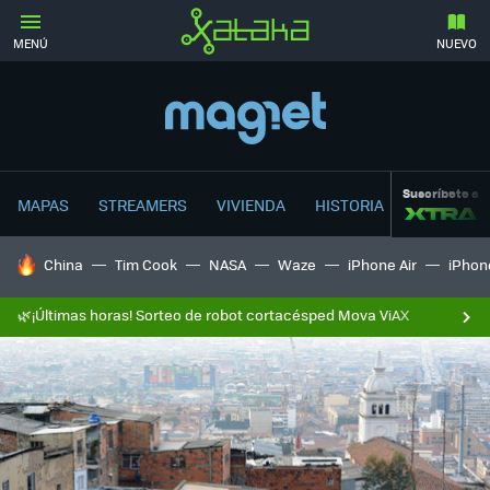
MENÚ
NUEVO
Suscríbete a
MAPAS
STREAMERS
VIVIENDA
HISTORIA
HOY SE HABLA DE
China
Tim Cook
NASA
Waze
iPhone Air
iPhone
🌿¡Últimas horas! Sorteo de robot cortacésped Mova ViAX