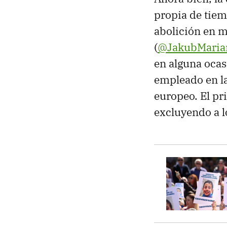
propia de tiem
abolición en m
(
@JakubMaria
en alguna oca
empleado en la
europeo. El pr
excluyendo a lo