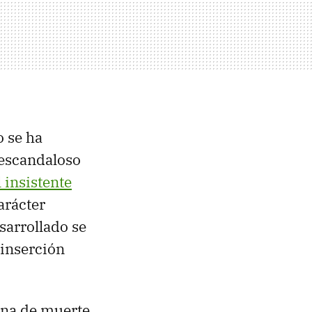
o se ha
 escandaloso
l insistente
arácter
sarrollado se
einserción
ena de muerte,