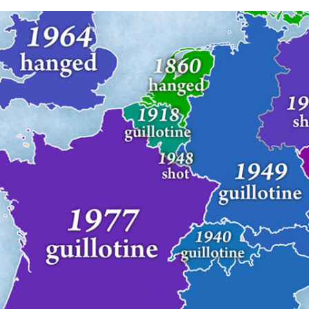
FACEBOOK
TWITTER
FLIPBOARD
E-
MAIL