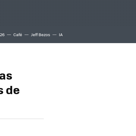
S26
Café
Jeff Bezos
IA
las
s de