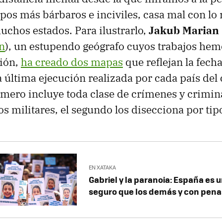
pos más bárbaros e inciviles, casa mal con lo 
uchos estados. Para ilustrarlo,
Jakub Marian
n
), un estupendo geógrafo cuyos trabajos he
sión,
ha creado dos mapas
que reflejan la fech
 última ejecución realizada por cada país del
imero incluye toda clase de crímenes y crimin
s militares, el segundo los disecciona por tipo
EN XATAKA
Gabriel y la paranoia: España es 
seguro que los demás y con pen