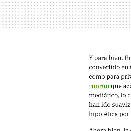
Y para bien. E
convertido en
como para priv
runrún
que aco
mediático, lo 
han ido suaviz
hipotética por 
Ahora bien, la