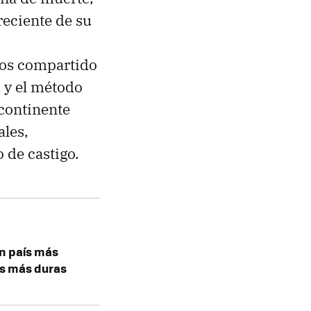
reciente de su
mos compartido
a y el método
 continente
ales,
 de castigo.
un país más
as más duras