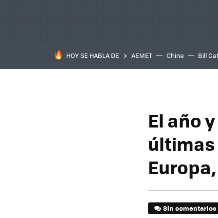
HOY SE HABLA DE
AEMET
China
Bill Ga
El año 
últimas
Europa,
Sin comentarios