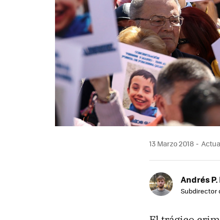
13 Marzo 2018
Actual
Andrés P.
Subdirector 
El trágico cri