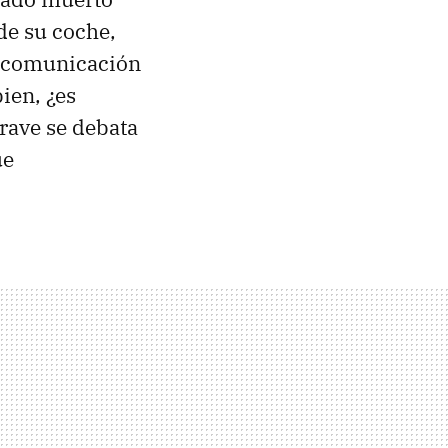
de su coche,
e comunicación
ien, ¿es
grave se debata
ue