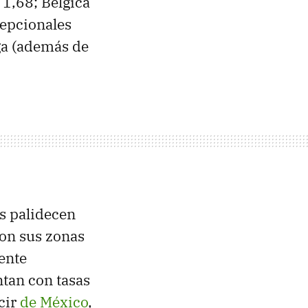
 1,68; Bélgica
cepcionales
ega (además de
es palidecen
con sus zonas
ente
tan con tasas
cir
de México
,