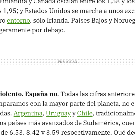
Finlandia y Canadá oscilan entre los 1,58 y los
os 1,95; y Estados Unidos se marcha a unos ex
tro
entorno
, sólo Irlanda, Países Bajos y Noru
igeramente por debajo.
iolento. España no
. Todas las cifras anterior
paramos con la mayor parte del planeta, no 
adas.
Argentina
,
Uruguay
y
Chile
, tradicionalm
los países más avanzados de Sudamérica, cuen
de 6,53, 8,42 y 3,59 respectivamente. Qué de