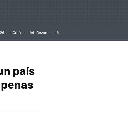
S26
Café
Jeff Bezos
IA
un país
 penas