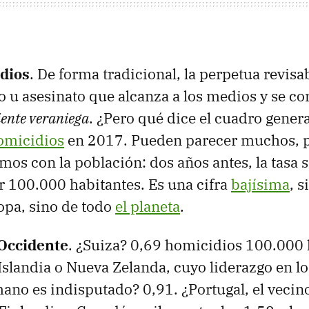
dios
. De forma tradicional, la perpetua revisa
 u asesinato que alcanza a los medios y se co
iente veraniega
. ¿Pero qué dice el cuadro gener
omicidios
en 2017. Pueden parecer muchos, p
mos con la población: dos años antes, la tasa s
 100.000 habitantes. Es una cifra
bajísima
, s
opa, sino de todo
el planeta
.
Occidente
. ¿Suiza? 0,69 homicidios 100.000 
¿Islandia o Nueva Zelanda, cuyo liderazgo en l
ano es indisputado? 0,91. ¿Portugal, el vecin