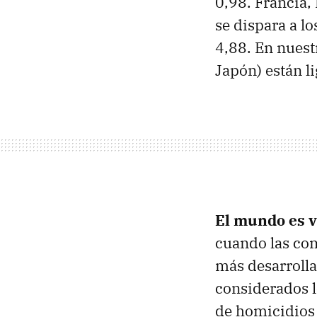
0,98. Francia, 
se dispara a l
4,88. En nues
Japón) están l
El mundo es v
cuando las com
más desarroll
considerados 
de homicidios 