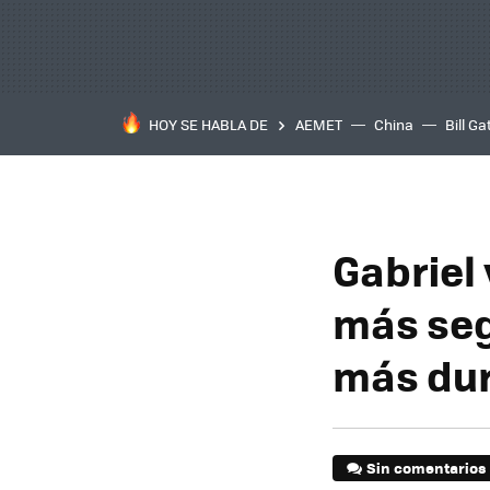
HOY SE HABLA DE
AEMET
China
Bill Ga
Gabriel 
más seg
más du
Sin comentarios