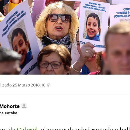
izado 25 Marzo 2018, 18:17
 Mohorte
de Xataka
men de
Gabriel
, el menor de edad raptado y ha