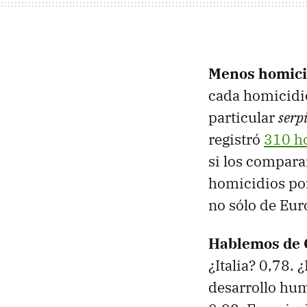
Menos homici
cada homicidio
particular
serp
registró
310 h
si los compara
homicidios por
no sólo de Eur
Hablemos de 
¿Italia? 0,78. 
desarrollo hum