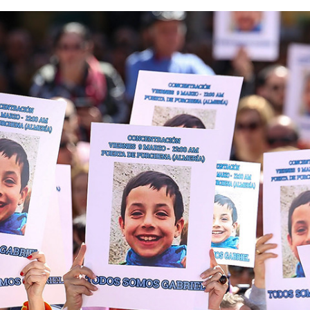
FACEBOOK
TWITTER
FLIPBOARD
E-
MAIL