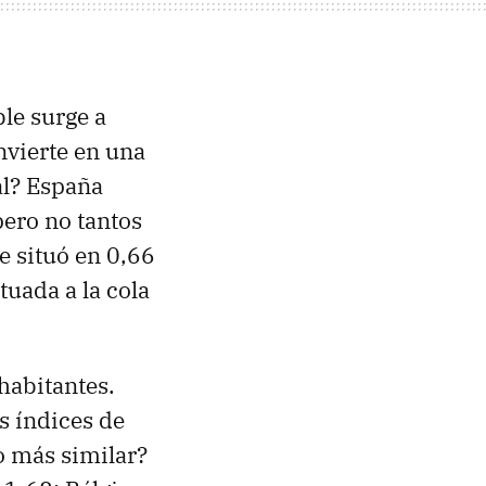
ble surge a
nvierte en una
al? España
ero no tantos
e situó en 0,66
ituada a la cola
habitantes.
os índices de
o más similar?