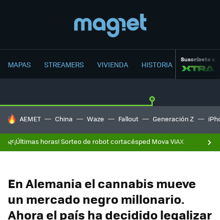
Suscríbete a
MAPAS
STREAMERS
VIVIENDA
HISTORIA
HOY SE HABLA DE
AEMET
China
Waze
Fallout
Generación Z
iPh
🌿¡Últimas horas! Sorteo de robot cortacésped Mova ViAX
En Alemania el cannabis mueve
un mercado negro millonario.
Ahora el país ha decidido legalizar