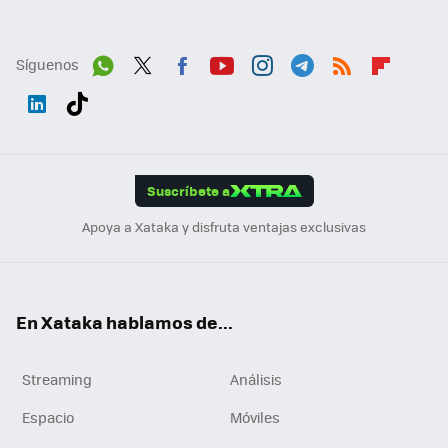
Síguenos
Wh
Twit
Fac
You
Inst
Tele
RSS
Flip
ats
ter
ebo
tub
agr
gra
boa
Link
Tikt
App
ok
e
am
m
rd
edI
ok
Suscríbete a
n
Apoya a Xataka y disfruta ventajas exclusivas
En Xataka hablamos de...
Streaming
Análisis
Espacio
Móviles