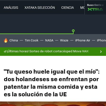
Suscríbete a
ANÁLISIS
XATAKA SELECCIÓN
CIENCIA
MOVILIDAD
HOY SE HABLA DE
China
Tim Cook
NASA
Waze
iPhone Air
iPhone
🌿¡Últimas horas! Sorteo de robot cortacésped Mova ViAX
"Tu queso huele igual que el mío":
dos holandeses se enfrentan por
patentar la misma comida y esta
es la solución de la UE