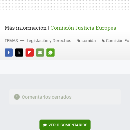
Más información |
Comisión Justicia Europea
TEMAS
Legislación y Derechos
comida
Comisión Eu
FACEBOOK
TWITTER
FLIPBOARD
E-
WHATSAPP
MAIL
Comentarios cerrados
VER
11 COMENTARIOS