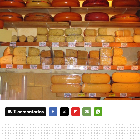
11 comentarios
FACEBOOK
TWITTER
FLIPBOARD
E-
WHATSAPP
MAIL