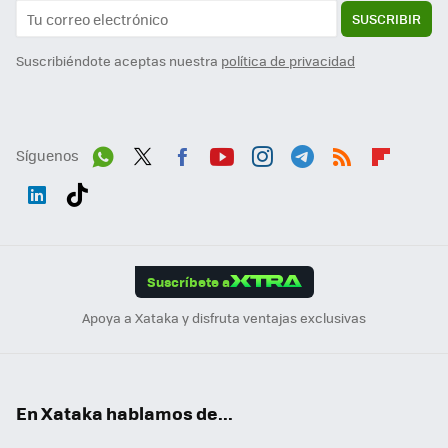
SUSCRIBIR
Suscribiéndote aceptas nuestra
política de privacidad
Síguenos
Wh
Twit
Fac
You
Inst
Tele
RSS
Flip
ats
ter
ebo
tub
agr
gra
boa
Link
Tikt
App
ok
e
am
m
rd
edI
ok
Suscríbete a
n
Apoya a Xataka y disfruta ventajas exclusivas
En Xataka hablamos de...