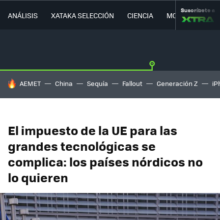
Suscríbete a
ANÁLISIS
XATAKA SELECCIÓN
CIENCIA
MOVILIDAD
HOY SE HABLA DE
AEMET
China
Sequía
Fallout
Generación Z
iP
El impuesto de la UE para las
grandes tecnológicas se
complica: los países nórdicos no
lo quieren