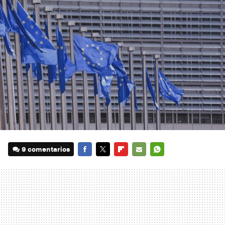
9 comentarios
FACEBOOK
TWITTER
FLIPBOARD
E-
WHATSAPP
MAIL