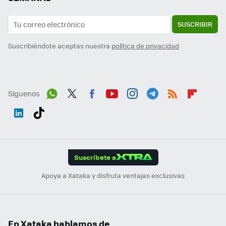
SUSCRIBIR
Suscribiéndote aceptas nuestra
política de privacidad
Síguenos
Wh
Twit
Fac
You
Inst
Tele
RSS
Flip
ats
ter
ebo
tub
agr
gra
boa
Link
Tikt
App
ok
e
am
m
rd
edI
ok
Suscríbete a
n
Apoya a Xataka y disfruta ventajas exclusivas
En Xataka hablamos de...