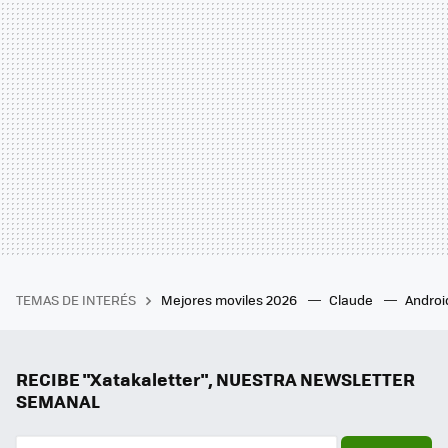
TEMAS DE INTERÉS
Mejores moviles 2026
Claude
Androi
RECIBE "Xatakaletter", NUESTRA NEWSLETTER
SEMANAL