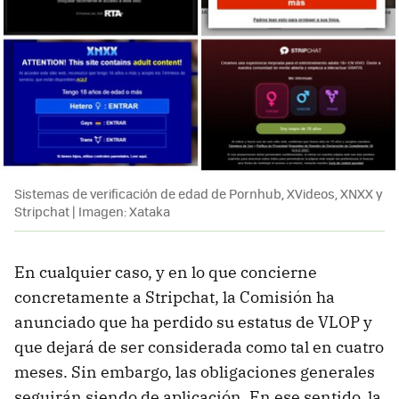
Sistemas de verificación de edad de Pornhub, XVideos, XNXX y
Stripchat | Imagen: Xataka
En cualquier caso, y en lo que concierne
concretamente a Stripchat, la Comisión ha
anunciado que ha perdido su estatus de VLOP y
que dejará de ser considerada como tal en cuatro
meses. Sin embargo, las obligaciones generales
seguirán siendo de aplicación. En ese sentido, la