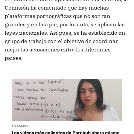
Comisión ha comentado que hay muchas
plataformas pornográficas que no son tan
grandes y en las que, por lo tanto, se aplican las
leyes nacionales. Así pues, se ha establecido un
grupo de trabajo con el objetivo de coordinar
mejor las actuaciones entre los diferentes
países.
EN XATAKA
Los vídeos más calientes de Pornhub ahora mismo