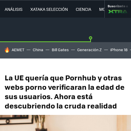
Suscríbete a
ANÁLISIS
XATAKA SELECCIÓN
CIENCIA
MOVILIDAD
HOY SE HABLA DE
AEMET
China
Bill Gates
Generación Z
iPhone 18
La UE quería que Pornhub y otras
webs porno verificaran la edad de
sus usuarios. Ahora está
descubriendo la cruda realidad