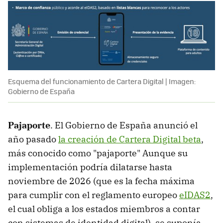
Esquema del funcionamiento de Cartera Digital | Imagen:
Gobierno de España
Pajaporte
. El Gobierno de España anunció el
año pasado
la creación de Cartera Digital beta
,
más conocido como "pajaporte" Aunque su
implementación podría dilatarse hasta
noviembre de 2026 (que es la fecha máxima
para cumplir con el reglamento europeo
eIDAS2
,
el cual obliga a los estados miembros a contar
con sistemas de identidad digital), se suponía