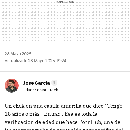
28 Mayo 2025
Actualizado 28 Mayo 2025, 19:24
Jose García
Editor Senior - Tech
Un click en una casilla amarilla que dice "Tengo
18 años o más - Entrar". Esa es toda la
verificación de edad que hace PornHub, una de