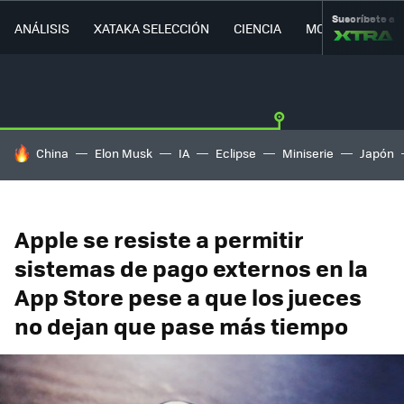
Suscríbete a
ANÁLISIS
XATAKA SELECCIÓN
CIENCIA
MOVILIDAD
HOY SE HABLA DE
China
Elon Musk
IA
Eclipse
Miniserie
Japón
Apple se resiste a permitir
sistemas de pago externos en la
App Store pese a que los jueces
no dejan que pase más tiempo