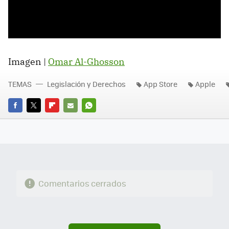
Imagen |
Omar Al-Ghosson
TEMAS
Legislación y Derechos
App Store
Apple
FACEBOOK
TWITTER
FLIPBOARD
E-
WHATSAPP
MAIL
Comentarios cerrados