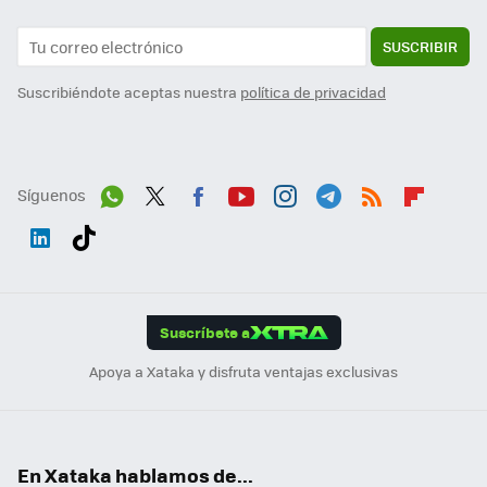
SUSCRIBIR
Suscribiéndote aceptas nuestra
política de privacidad
Síguenos
Wh
Twit
Fac
You
Inst
Tele
RSS
Flip
ats
ter
ebo
tub
agr
gra
boa
Link
Tikt
App
ok
e
am
m
rd
edI
ok
Suscríbete a
n
Apoya a Xataka y disfruta ventajas exclusivas
En Xataka hablamos de...