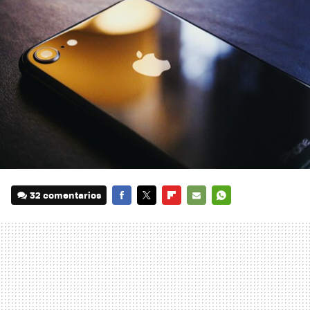
32 comentarios
FACEBOOK
TWITTER
FLIPBOARD
E-
WHATSAPP
MAIL