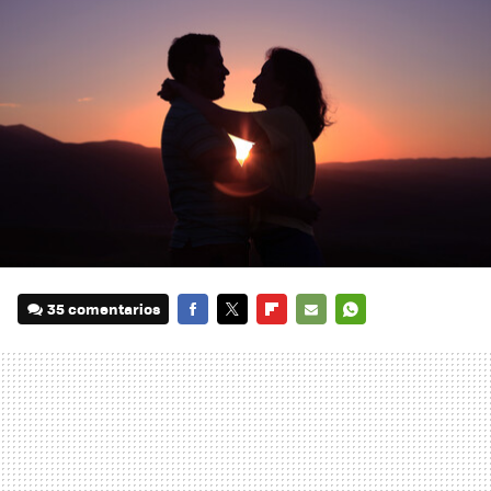
35 comentarios
FACEBOOK
TWITTER
FLIPBOARD
E-
WHATSAPP
MAIL