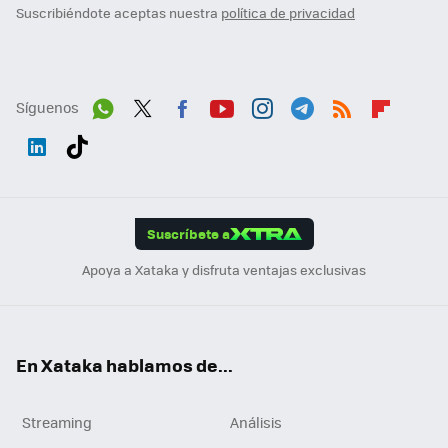
Suscribiéndote aceptas nuestra
política de privacidad
Síguenos
Wh
Twit
Fac
You
Inst
Tele
RSS
Flip
ats
ter
ebo
tub
agr
gra
boa
Link
Tikt
App
ok
e
am
m
rd
edI
ok
Suscríbete a
n
Apoya a Xataka y disfruta ventajas exclusivas
En Xataka hablamos de...
Streaming
Análisis