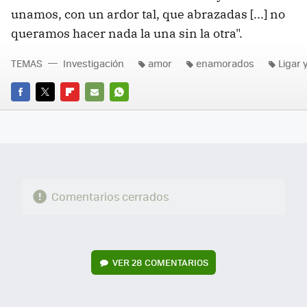
unamos, con un ardor tal, que abrazadas [...] no
queramos hacer nada la una sin la otra".
TEMAS
Investigación
amor
enamorados
Ligar 
FACEBOOK
TWITTER
FLIPBOARD
E-
WHATSAPP
MAIL
Comentarios cerrados
VER
28 COMENTARIOS