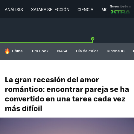
Suscríbete a
ANÁLISIS
XATAKA SELECCIÓN
CIENCIA
MOVILIDAD
HOY SE HABLA DE
China
Tim Cook
NASA
Ola de calor
iPhone 18
La gran recesión del amor
romántico: encontrar pareja se ha
convertido en una tarea cada vez
más difícil