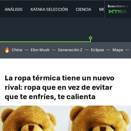
Suscríbete a
ANÁLISIS
XATAKA SELECCIÓN
CIENCIA
MOVILIDAD
HOY SE HABLA DE
China
Elon Musk
Generación Z
Eclipse
Mapa
La ropa térmica tiene un nuevo
rival: ropa que en vez de evitar
que te enfríes, te calienta