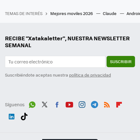
TEMAS DE INTERÉS
Mejores moviles 2026
Claude
Androi
RECIBE "Xatakaletter", NUESTRA NEWSLETTER
SEMANAL
SUSCRIBIR
Suscribiéndote aceptas nuestra
política de privacidad
Síguenos
Wh
Twit
Fac
You
Inst
Tele
RSS
Flip
ats
ter
ebo
tub
agr
gra
boa
Link
Tikt
App
ok
e
am
m
rd
edI
ok