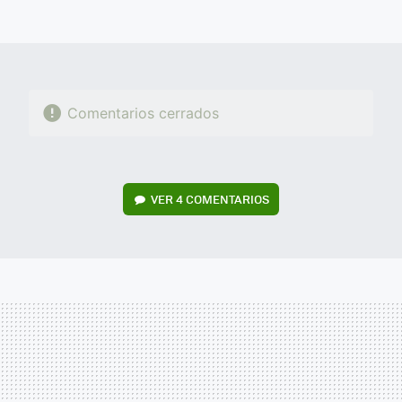
FACEBOOK
TWITTER
FLIPBOARD
E-
WHATSAPP
MAIL
Comentarios cerrados
VER
4 COMENTARIOS