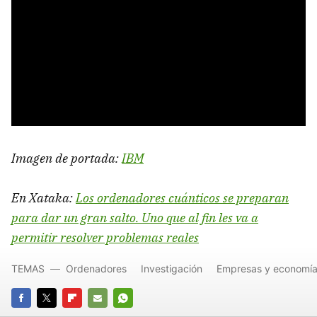
Imagen de portada:
IBM
En Xataka:
Los ordenadores cuánticos se preparan
para dar un gran salto. Uno que al fin les va a
permitir resolver problemas reales
TEMAS
Ordenadores
Investigación
Empresas y economí