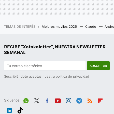
TEMAS DE INTERÉS
Mejores moviles 2026
Claude
Andro
RECIBE "Xatakaletter", NUESTRA NEWSLETTER
SEMANAL
SUSCRIBIR
Suscribiéndote aceptas nuestra
política de privacidad
Síguenos
Wh
Twit
Fac
You
Inst
Tele
RSS
Flip