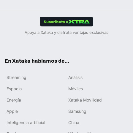
ats
ter
ebo
tub
agr
gra
boa
Link
Tikt
App
ok
e
am
m
rd
edIn
ok
Suscríbete a
Apoya a Xataka y disfruta ventajas exclusivas
En Xataka hablamos de...
Streaming
Análisis
Espacio
Móviles
Energía
Xataka Movilidad
Apple
Samsung
Inteligencia artificial
China