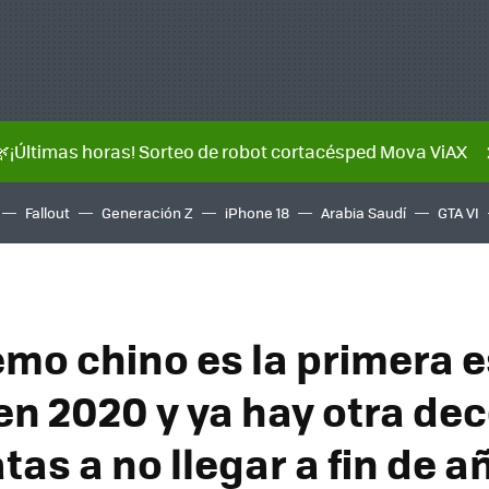
🌿¡Últimas horas! Sorteo de robot cortacésped Mova ViAX
Fallout
Generación Z
iPhone 18
Arabia Saudí
GTA VI
remo chino es la primera 
 en 2020 y ya hay otra de
as a no llegar a fin de a