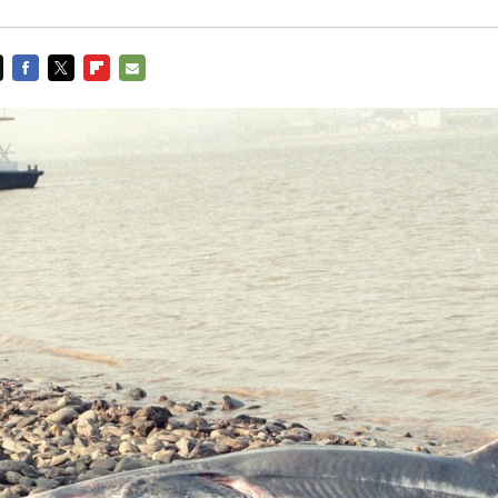
FACEBOOK
TWITTER
FLIPBOARD
E-
MAIL