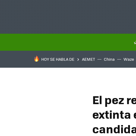
HOY SE HABLA DE
AEMET
China
Waze
El pez 
extinta
candidat