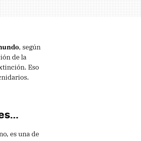
 mundo
, según
ión de la
xtinción. Eso
cnidarios.
s...
no, es una de