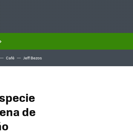
Café
Jeff Bezos
especie
cena de
ño