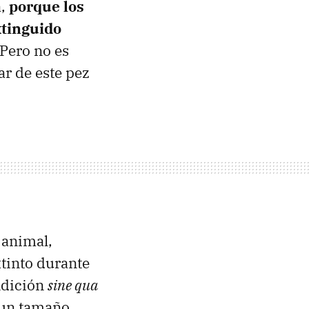
a,
porque los
xtinguido
 Pero no es
ar de este pez
e animal,
tinto durante
ndición
sine qua
, un tamaño