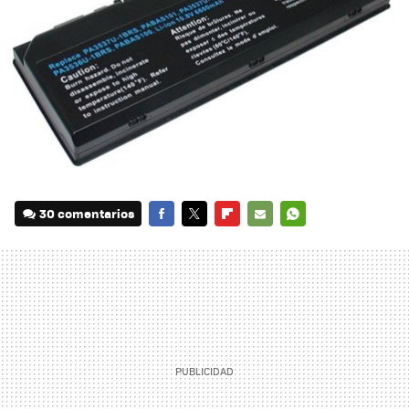
30 comentarios
FACEBOOK
TWITTER
FLIPBOARD
E-
WHATSAPP
MAIL