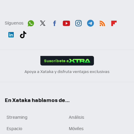
Síguenos
Wh
Twit
Fac
You
Inst
Tele
RSS
Flip
ats
ter
ebo
tub
agr
gra
boa
Link
Tikt
App
ok
e
am
m
rd
edI
ok
Suscríbete a
n
Apoya a Xataka y disfruta ventajas exclusivas
En Xataka hablamos de...
Streaming
Análisis
Espacio
Móviles