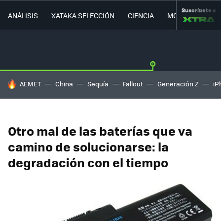
Suscríbete a
ANÁLISIS
XATAKA SELECCIÓN
CIENCIA
MOVILIDAD
HOY SE HABLA DE
AEMET
China
Sequía
Fallout
Generación Z
iP
Otro mal de las baterías que va
camino de solucionarse: la
degradación con el tiempo