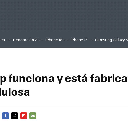
tes
Generación Z
iPhone 18
iPhone 17
Samsung Galaxy 
ip funciona y está fabric
lulosa
FACEBOOK
TWITTER
FLIPBOARD
E-