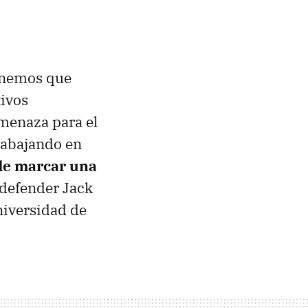
tenemos que
tivos
menaza para el
rabajando en
e marcar una
e defender Jack
niversidad de