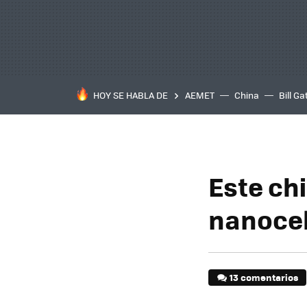
HOY SE HABLA DE
AEMET
China
Bill Ga
Este ch
nanoce
13 comentarios