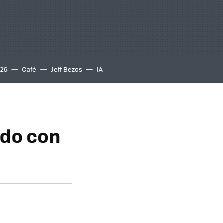
S26
Café
Jeff Bezos
IA
ado con