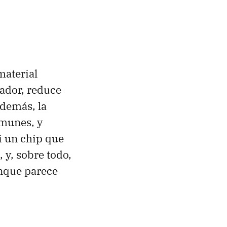
material
gador, reduce
Además, la
omunes, y
i un chip que
 y, sobre todo,
nque parece