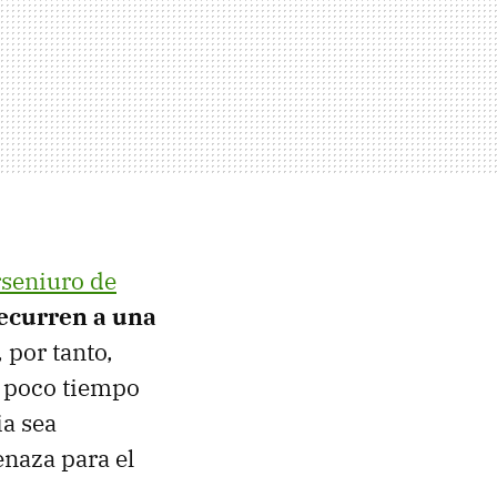
rseniuro de
ecurren a una
 por tanto,
 poco tiempo
ia sea
enaza para el