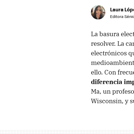
Laura Lóp
Editora Sénio
La basura ele
resolver. La c
electrónicos 
medioambiente,
ello. Con frec
diferencia im
Ma, un profeso
Wisconsin, y s