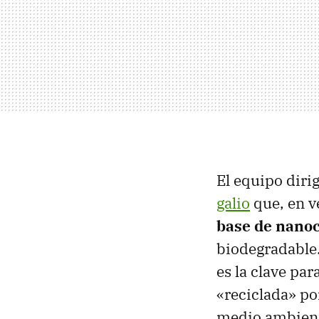
El equipo diri
galio
que, en ve
base de nanoc
biodegradable
es la clave par
«reciclada» po
medio ambien