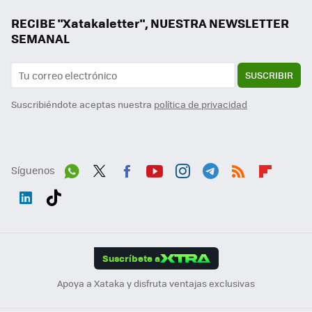
RECIBE "Xatakaletter", NUESTRA NEWSLETTER
SEMANAL
SUSCRIBIR
Suscribiéndote aceptas nuestra
política de privacidad
Síguenos
Wh
Twit
Fac
You
Inst
Tele
RSS
Flip
ats
ter
ebo
tub
agr
gra
boa
Link
Tikt
App
ok
e
am
m
rd
edI
ok
Suscríbete a
n
Apoya a Xataka y disfruta ventajas exclusivas