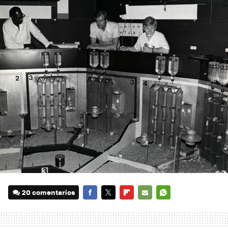
20 comentarios
FACEBOOK
TWITTER
FLIPBOARD
E-
WHATSAPP
MAIL