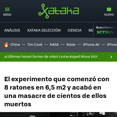
MENÚ
NUEVO
Suscríbete a
ANÁLISIS
XATAKA SELECCIÓN
CIENCIA
MOVILIDAD
HOY SE HABLA DE
China
Tim Cook
NASA
Waze
iPhone Air
iPhone
🌿¡Últimas horas! Sorteo de robot cortacésped Mova ViAX
El experimento que comenzó con
8 ratones en 6,5 m2 y acabó en
una masacre de cientos de ellos
muertos