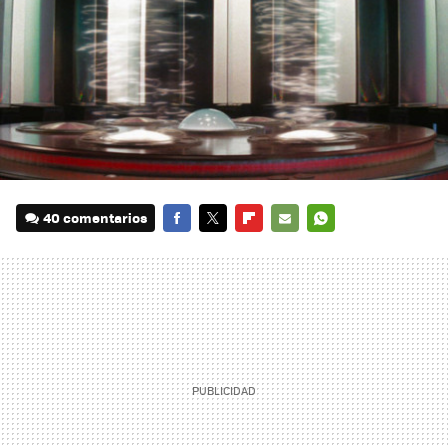
40 comentarios
FACEBOOK
TWITTER
FLIPBOARD
E-
WHATSAPP
MAIL