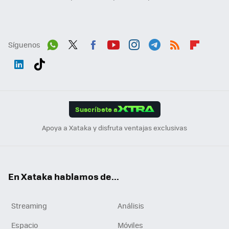
Síguenos
Wh
Twit
Fac
You
Inst
Tele
RSS
Flip
ats
ter
ebo
tub
agr
gra
boa
Link
Tikt
App
ok
e
am
m
rd
edI
ok
Suscríbete a
n
Apoya a Xataka y disfruta ventajas exclusivas
En Xataka hablamos de...
Streaming
Análisis
Espacio
Móviles