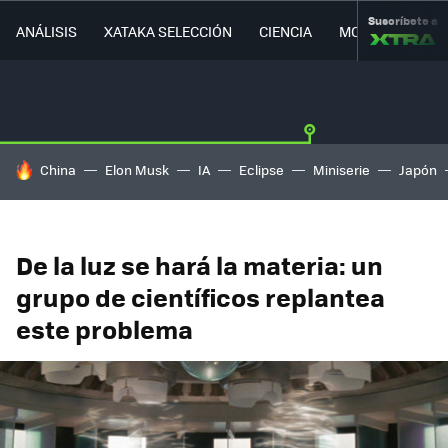
Suscríbete a
ANÁLISIS
XATAKA SELECCIÓN
CIENCIA
MOVILIDAD
HOY SE HABLA DE
China
Elon Musk
IA
Eclipse
Miniserie
Japón
De la luz se hará la materia: un
grupo de científicos replantea
este problema