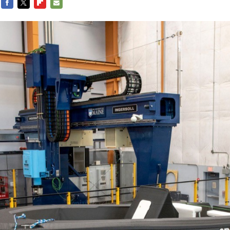
FACEBOOK
TWITTER
FLIPBOARD
E-
MAIL