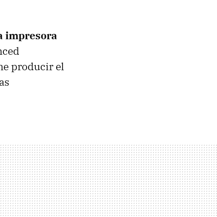
a impresora
anced
ne producir el
as