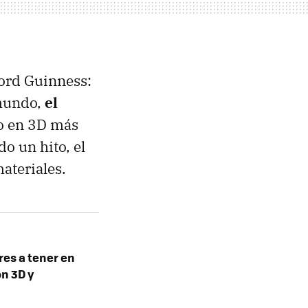
cord Guinness:
 mundo,
el
o en 3D más
o un hito, el
ateriales.
es a tener en
ón 3D y