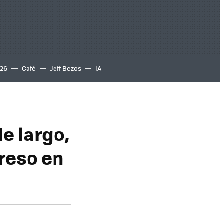
S26
Café
Jeff Bezos
IA
e largo,
preso en