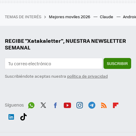
TEMAS DE INTERÉS
Mejores moviles 2026
Claude
Androi
RECIBE "Xatakaletter", NUESTRA NEWSLETTER
SEMANAL
SUSCRIBIR
Suscribiéndote aceptas nuestra
política de privacidad
Síguenos
Wh
Twit
Fac
You
Inst
Tele
RSS
Flip
ats
ter
ebo
tub
agr
gra
boa
Link
Tikt
App
ok
e
am
m
rd
edI
ok