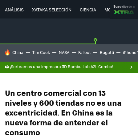
Suscríbete a
ANÁLISIS
XATAKA SELECCIÓN
CIENCIA
MOVILIDAD
HOY SE HABLA DE
China
Tim Cook
NASA
Fallout
Bugatti
iPhone 
🖨️ ¡Sorteamos una impresora 3D Bambu Lab A2L Combo!
Un centro comercial con 13
niveles y 600 tiendas no es una
excentricidad. En China es la
nueva forma de entender el
consumo