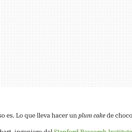
eso es. Lo que lleva hacer un
plum cake
de choco
art, ingeniero del
Stanford Research Institut