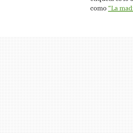
como
“La madr