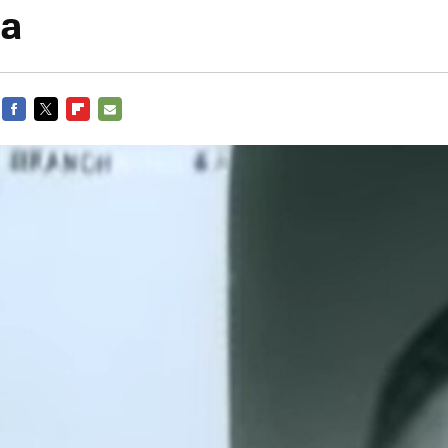
a
FACEBOOK
TWITTER
FLIPBOARD
E-
MAIL