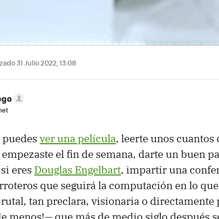
zado 31 Julio 2022, 13:08
ego
net
s puedes
ver una película
, leerte unos cuantos 
 empezaste el fin de semana, darte un buen p
 si eres
Douglas Engelbart
, impartir una confe
rroteros que seguirá la computación en lo que 
rutal, tan preclara, visionaria o directamente 
 de menos!— que más de medio siglo después s