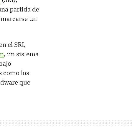
una partida de
e marcarse un
en el SRI,
em
, un sistema
bajo
s como los
ardware que