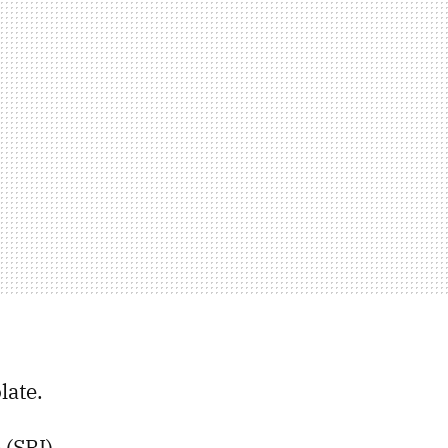
late.
e
(SRI),