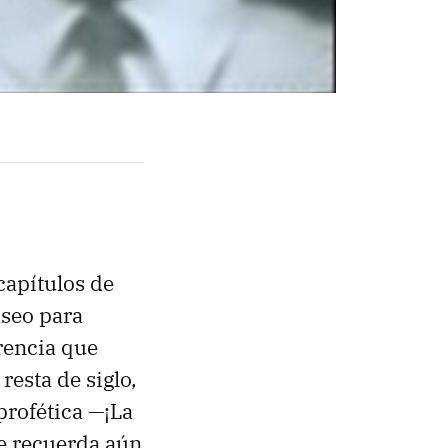
capítulos de
aseo para
rencia que
resta de siglo,
profética —¡La
e recuerda aún