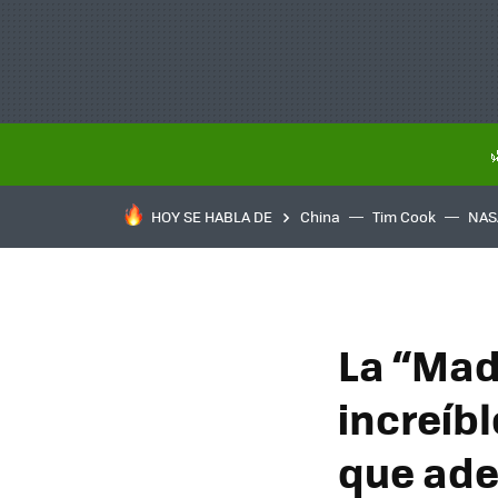
HOY SE HABLA DE
China
Tim Cook
NAS
La “Mad
increíb
que ade