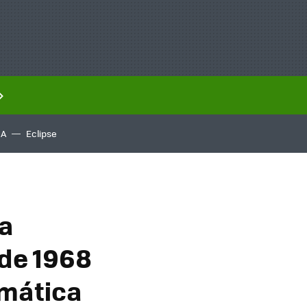
IA
Eclipse
la
 de 1968
rmática