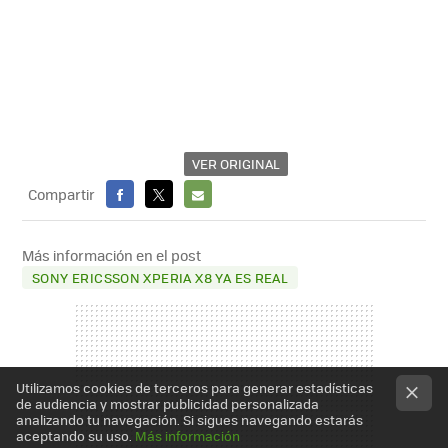
VER ORIGINAL
Compartir
FACEBOOK
X
E-
MAIL
Más información en el post
SONY ERICSSON XPERIA X8 YA ES REAL
Utilizamos cookies de terceros para generar estadísticas
de audiencia y mostrar publicidad personalizada
analizando tu navegación. Si sigues navegando estarás
aceptando su uso.
Más información