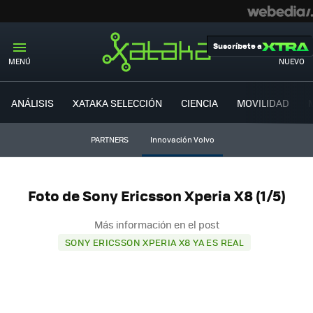
Suscríbete a
MENÚ
NUEVO
ANÁLISIS
XATAKA SELECCIÓN
CIENCIA
MOVILIDAD
PARTNERS
Innovación Volvo
Foto de Sony Ericsson Xperia X8 (1/5)
Más información en el post
SONY ERICSSON XPERIA X8 YA ES REAL