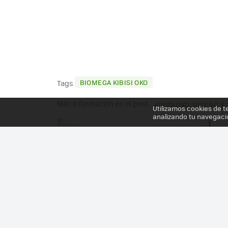
BIOMEGA KIBISI OKO
Tags
Más información en el post
KIBISI OKO, DISEÑO 
Utilizamos cookies de t
analizando tu navegaci