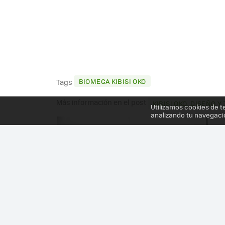
BIOMEGA KIBISI OKO
Tags
Más información en el post
KIBISI OKO, DISEÑO 
Utilizamos cookies de t
analizando tu navegaci