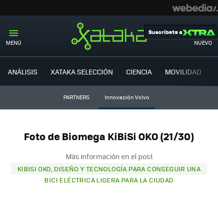
Suscríbete a
MENÚ
NUEVO
ANÁLISIS
XATAKA SELECCIÓN
CIENCIA
MOVILIDAD
PARTNERS
Innovación Volvo
Foto de Biomega KiBiSi OKO (21/30)
Más información en el post
KIBISI OKO, DISEÑO Y TECNOLOGÍA PARA CONSEGUIR UNA
BICI ELÉCTRICA LIGERA PARA LA CIUDAD