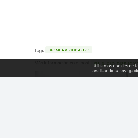
BIOMEGA KIBISI OKO
Tags
Más información en el post
KIBISI OKO, DISEÑO 
Utilizamos cookies de t
analizando tu navegaci