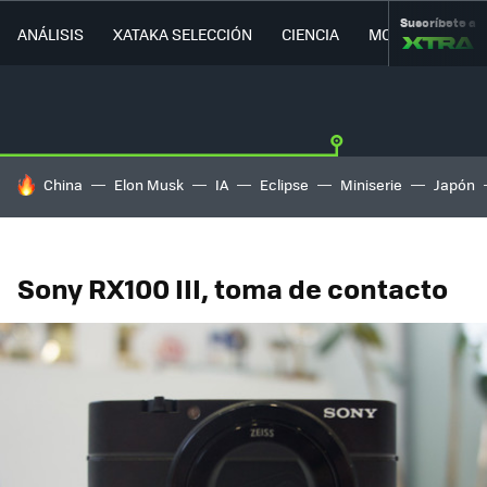
Suscríbete a
ANÁLISIS
XATAKA SELECCIÓN
CIENCIA
MOVILIDAD
HOY SE HABLA DE
China
Elon Musk
IA
Eclipse
Miniserie
Japón
Sony RX100 III, toma de contacto