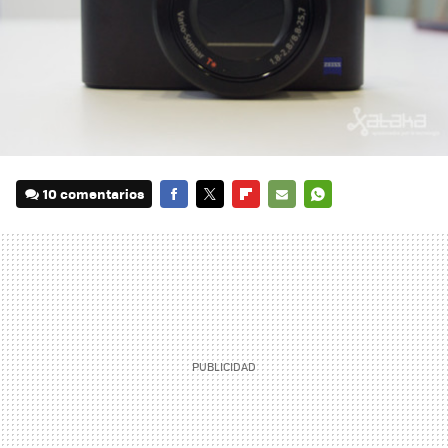
10 comentarios
FACEBOOK
TWITTER
FLIPBOARD
E-
WHATSAPP
MAIL