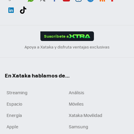
Wh
Twit
Fac
You
Inst
Tele
RSS
Flip
ats
ter
ebo
tub
agr
gra
boa
Link
Tikt
App
ok
e
am
m
rd
edI
ok
Suscríbete a
n
Apoya a Xataka y disfruta ventajas exclusivas
En Xataka hablamos de...
Streaming
Análisis
Espacio
Móviles
Energía
Xataka Movilidad
Apple
Samsung