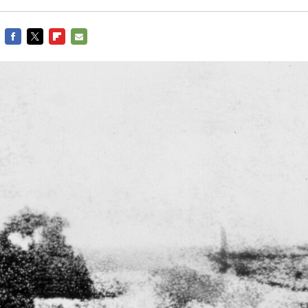
FACEBOOK
TWITTER
FLIPBOARD
E-
MAIL