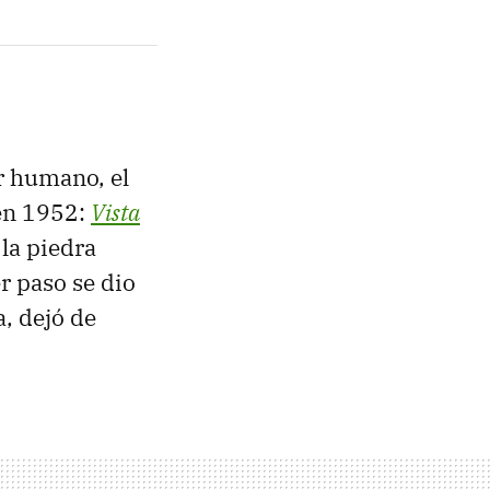
er humano, el
en 1952:
Vista
la piedra
r paso se dio
, dejó de