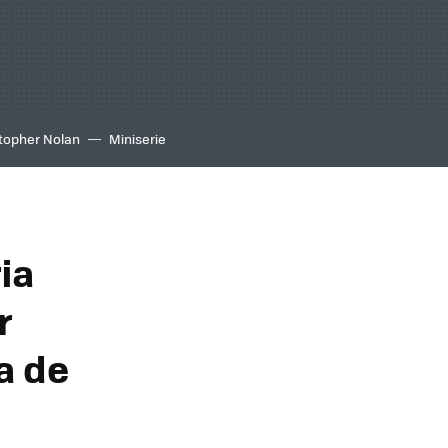
topher Nolan
Miniserie
ria
r
a de