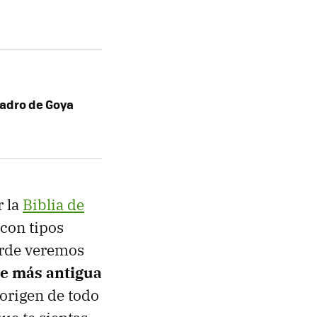
uadro de Goya
r la
Biblia de
con tipos
arde veremos
te más antigua
 origen de todo