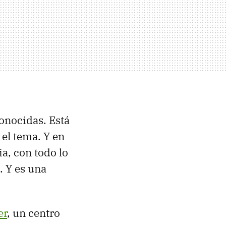
conocidas. Está
el tema. Y en
ia, con todo lo
. Y es una
er
, un centro