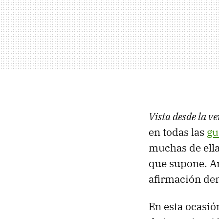
Vista desde la v
en todas las
gu
muchas de ellas
que supone. An
afirmación de
En esta ocasió