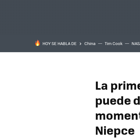
HOY SE HABLA DE
China
Tim Cook
NAS
La prime
puede d
momento
Niepce