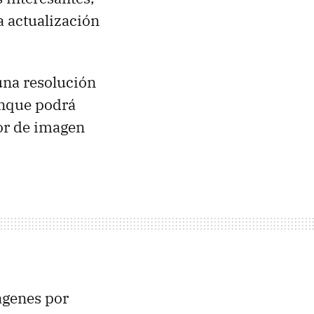
 actualización
una resolución
unque podrá
dor de imagen
ágenes por