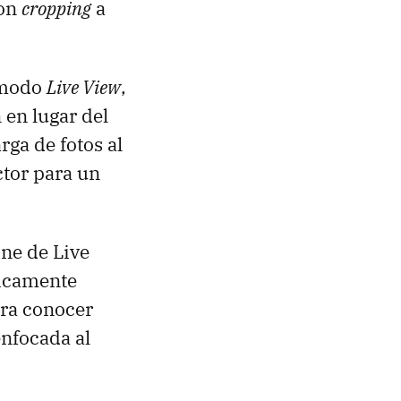
con
cropping
a
l modo
Live View
,
 en lugar del
rga de fotos al
tor para un
one de Live
ticamente
ara conocer
enfocada al