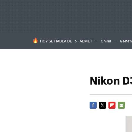
HOY SE HABLA DE
AEMET
China
Gener
Nikon D
FACEBOOK
TWITTER
FLIPBOARD
E-
MAIL