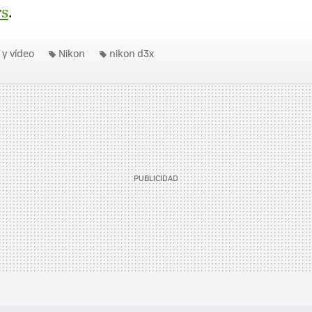
rs
.
 y vídeo
Nikon
nikon d3x