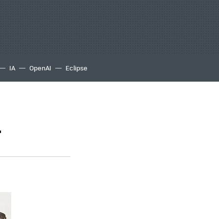
IA
OpenAI
Eclipse
r