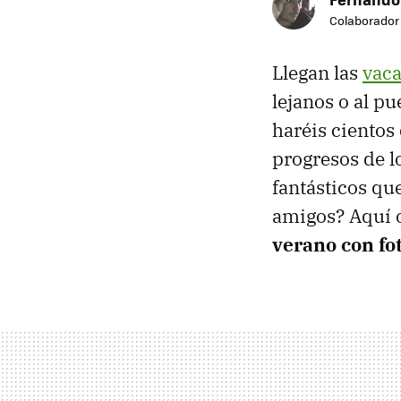
Colaborador
Llegan las
vac
lejanos o al pu
haréis cientos
progresos de lo
fantásticos que
amigos? Aquí 
verano con fo