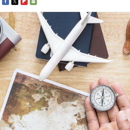
FACEBOOK
TWITTER
FLIPBOARD
E-
MAIL