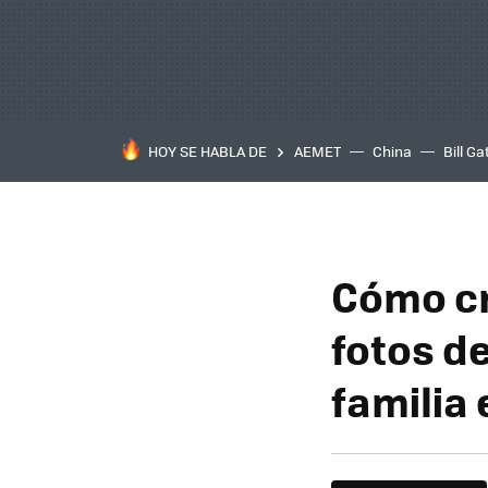
HOY SE HABLA DE
AEMET
China
Bill Ga
Cómo cr
fotos de
familia 