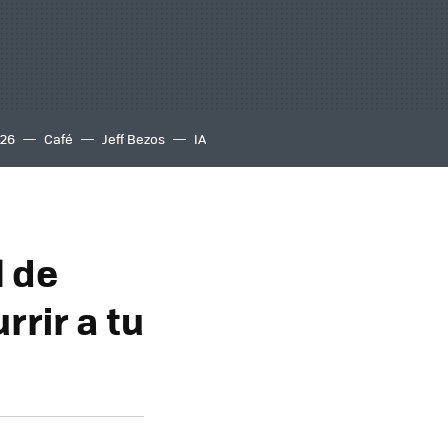
S26
Café
Jeff Bezos
IA
l de
rrir a tu