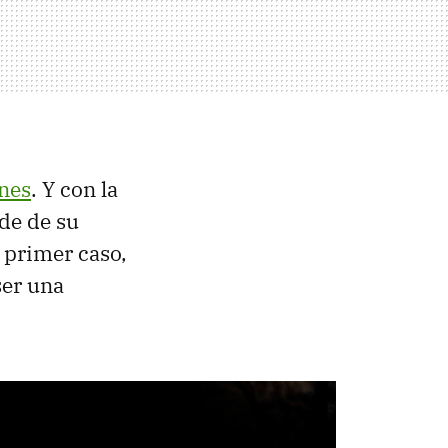
ones
. Y con la
de de su
l primer caso,
ser una